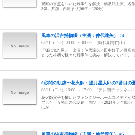
警察の盲点をついた難事件を解決！橋爪功主演、名
3弾。共演：西尾まり(06年・120分)
風車の浜吉捕物綴（主演：仲代達矢） #4
08/11（Tue）03:00 ～ 04:00 （時代劇専門ch）
「狐に似た男」 出演：仲代達矢／田中好子／橋爪
とった杵柄で様々な難事件に挑み、解決していく。（1
6秒間の軌跡〜花火師・望月星太郎の2番目の憂鬱
08/11（Tue）16:00 ～ 17:00 （テレ朝チャンネル
花火師父子を描いたファンタジーホームコメディが
プした丁々発止の会話劇、再び！（2024年／全9話
ほか
風車の浜吉捕物綴（主演：仲代達矢） #5