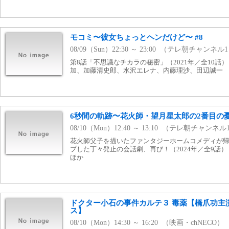
モコミ〜彼女ちょっとヘンだけど〜 #8
08/09（Sun）22:30 ～ 23:00 （テレ朝チャンネル
第8話「不思議なチカラの秘密」（2021年／全10話
加、加藤清史郎、水沢エレナ、内藤理沙、田辺誠一
6秒間の軌跡〜花火師・望月星太郎の2番目の憂鬱
08/10（Mon）12:40 ～ 13:10 （テレ朝チャンネル
花火師父子を描いたファンタジーホームコメディが
プした丁々発止の会話劇、再び！（2024年／全9話
ほか
ドクター小石の事件カルテ３ 毒薬【橋爪功主
ス】
08/10（Mon）14:30 ～ 16:20 （映画・chNECO）