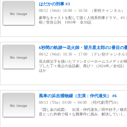
はだかの刑事 #3
08/12（Wed）16:00 ～ 16:50 （東映チャンネル）
豪華なキャストを配して描く人情系刑事ドラマ。 #3 
樹／世良公則 1993年 全30話
6秒間の軌跡〜花火師・望月星太郎の2番目の憂鬱
08/12（Wed）16:30 ～ 17:00 （テレ朝チャンネル
花火師父子を描いたファンタジーホームコメディが
プした丁々発止の会話劇、再び！（2024年／全9話
ほか
風車の浜吉捕物綴（主演：仲代達矢） #6
08/13（Thu）03:00 ～ 04:00 （時代劇専門ch）
「隠し金の絵図」 出演：仲代達矢／田中好子／橋
昔とった杵柄で様々な難事件に挑み、解決していく。（