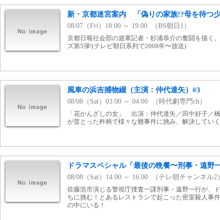
新・京都迷宮案内 「偽りの家族!?母を待つ
08/07（Fri）18:00 ～ 19:00 （BS朝日1）
京都日報社会部の遊軍記者・杉浦恭介の奮闘を描く
ズ第5弾!(テレビ朝日系列で2008年〜放送)
風車の浜吉捕物綴（主演：仲代達矢）#3
08/08（Sat）03:00 ～ 04:00 （時代劇専門ch）
「花かんざしの女」 出演：仲代達矢／田中好子／
が昔とった杵柄で様々な難事件に挑み、解決していく。
ドラマスペシャル「最後の晩餐〜刑事・遠野
08/08（Sat）14:00 ～ 16:00 （テレ朝チャンネル2
佐藤浩市演じる警視庁捜査一課刑事・遠野一行が、
ちに挑む！とあるレストランで起こった密室殺人事
の中にいる！