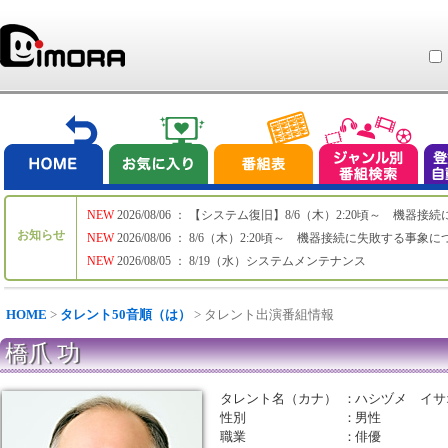
NEW
2026/08/06 ： 【システム復旧】8/6（木）2:20頃～ 機
お知らせ
NEW
2026/08/06 ： 8/6（木）2:20頃～ 機器接続に失敗する事象
NEW
2026/08/05 ： 8/19（水）システムメンテナンス
HOME
>
タレント50音順（は）
> タレント出演番組情報
橋爪 功
タレント名（カナ）
：
ハシヅメ イサ
性別
：
男性
職業
：
俳優