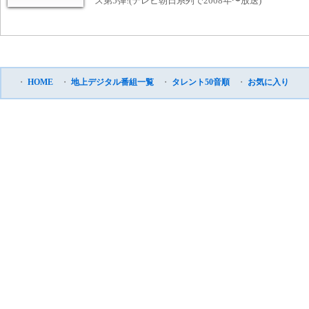
ズ第5弾!(テレビ朝日系列で2008年〜放送)
・
HOME
・
地上デジタル番組一覧
・
タレント50音順
・
お気に入り