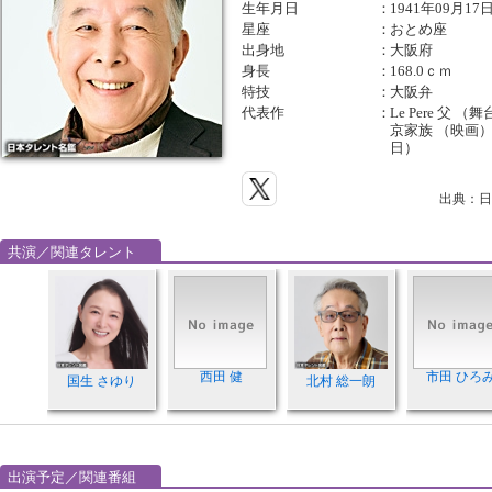
生年月日
：
1941年09月17
星座
：
おとめ座
出身地
：
大阪府
身長
：
168.0ｃｍ
特技
：
大阪弁
代表作
：
Le Pere 父
京家族 （映画
日）
出典：日
共演／関連タレント
西田 健
市田 ひろ
国生 さゆり
北村 総一朗
出演予定／関連番組