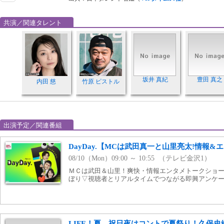
共演／関連タレント
坂井 真紀
豊田 真之
内田 慈
竹原 ピストル
出演予定／関連番組
DayDay.【MCは武田真一と山里亮太!情報
08/10（Mon）09:00 ～ 10:55 （テレビ金沢1）
ＭＣは武田＆山里！爽快・情報エンタメトークショ
ぼり▽視聴者とリアルタイムでつながる即興アンケ
LIFE！夏 祝日夜はコントで夏祭り！久保