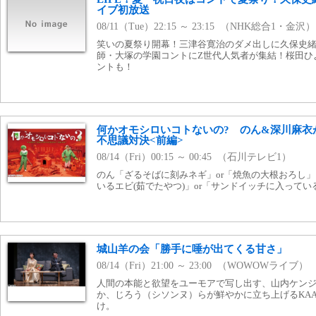
イブ初放送
08/11（Tue）22:15 ～ 23:15 （NHK総合1・金沢）
笑いの夏祭り開幕！三津谷寛治のダメ出しに久保史
師・大塚の学園コントにZ世代人気者が集結！桜田ひ
ントも！
何かオモシロいコトないの? のん&深川麻衣
不思議対決<前編>
08/14（Fri）00:15 ～ 00:45 （石川テレビ1）
のん「ざるそばに刻みネギ」or「焼魚の大根おろし
いるエビ(茹でたやつ)」or「サンドイッチに入ってい
城山羊の会「勝手に唾が出てくる甘さ」
08/14（Fri）21:00 ～ 23:00 （WOWOWライブ）
人間の本能と欲望をユーモアで写し出す、山内ケン
か、じろう（シソンヌ）らが鮮やかに立ち上げるKAA
け。