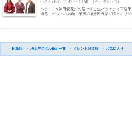
08/14（Fri）11:47 ～ 13:50 （石川テレビ1）
ハライチ&神田愛花がお届けする生バラエティ▽勝手
迫る、ゲストの素顔・業界の裏側&裏話▽曜日オリジ
・
HOME
・
地上デジタル番組一覧
・
タレント50音順
・
お気に入り