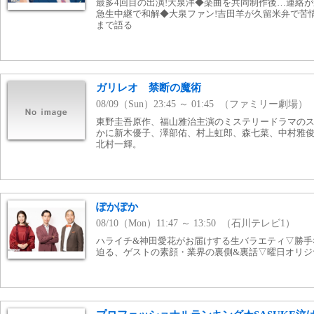
最多4回目の出演!大泉洋◆楽曲を共同制作後…連絡
急生中継で和解◆大泉ファン!吉田羊が久留米弁で苦
まで語る
ガリレオ 禁断の魔術
08/09（Sun）23:45 ～ 01:45 （ファミリー劇場）
東野圭吾原作、福山雅治主演のミステリードラマの
かに新木優子、澤部佑、村上虹郎、森七菜、中村雅
北村一輝。
ぽかぽか
08/10（Mon）11:47 ～ 13:50 （石川テレビ1）
ハライチ&神田愛花がお届けする生バラエティ▽勝手
迫る、ゲストの素顔・業界の裏側&裏話▽曜日オリジ