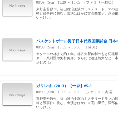
08/09（Sun）11:20 ～ 15:05 （ファミリー劇場）
東野圭吾原作、福山雅治主演のミステリードラマの
棒と難事件に挑む。出演はほかに吉高由里子、澤部
いっけい。
バスケットボール男子日本代表国際試合 日本
08/09（Sun）13:55 ～ 16:00 （HAB1）
カタールＷ杯まで約１年。桶谷大新体制のもと切磋琢
ヤー・八村塁や河村勇輝、さらには渡邊雄太など日
歩むのは?
ガリレオ（2013）【一挙】#5-8
08/09（Sun）15:05 ～ 18:50 （ファミリー劇場）
東野圭吾原作、福山雅治主演のミステリードラマの
棒と難事件に挑む。出演はほかに吉高由里子、澤部
いっけい。