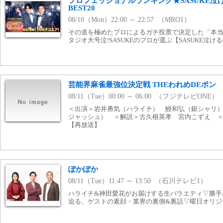
プロフェッショナルランキング★SASUKE泣
BEST20
08/10（Mon）22:00 ～ 22:57 （MRO1）
その道を極めたプロによるガチ投票で決定した「本当
タジオ大号泣!SASUKEのプロが選ぶ【SASUKE泣
芸能界麻雀最強位決定戦 THEわれめDEポン #
08/11（Tue）00:00 ～ 06:00 （フジテレビONE）
＜出演＞岩井勇気（ハライチ） 鰻和弘（銀シャリ
ジャッシュ） ＜解説＞古久根英孝 宮内こずえ ＜
【再放送】
ぽかぽか
08/11（Tue）11:47 ～ 13:50 （石川テレビ1）
ハライチ&神田愛花がお届けする生バラエティ▽勝手
迫る、ゲストの素顔・業界の裏側&裏話▽曜日オリジ