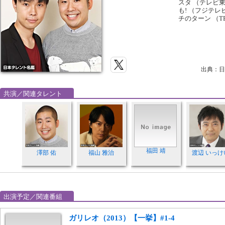
スタ （テレビ
も! （フジテレ
チのターン （T
出典：日
共演／関連タレント
福田 靖
澤部 佑
福山 雅治
渡辺 いっけ
出演予定／関連番組
ガリレオ（2013）【一挙】#1-4