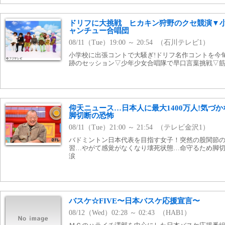
ドリフに大挑戦 ヒカキン狩野のクセ競演▼
ャンチュー合唱団
08/11（Tue）19:00 ～ 20:54 （石川テレビ1）
小学校に出張コントで大騒ぎ!ドリフ名作コントを今
跡のセッション▽少年少女合唱隊で早口言葉挑戦▽
仰天ニュース…日本人に最大1400万人!気づ
脚切断の恐怖
08/11（Tue）21:00 ～ 21:54 （テレビ金沢1）
バドミントン日本代表を目指す女子！突然の股関節
習…やがて感覚がなくなり壊死状態…命守るため脚
涙
バスケ☆FIVE〜日本バスケ応援宣言〜
08/12（Wed）02:28 ～ 02:43 （HAB1）