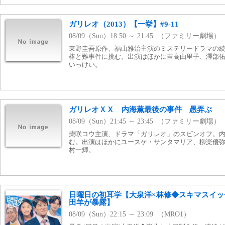
ガリレオ（2013）【一挙】#9-11
08/09（Sun）18:50 ～ 21:45 （ファミリー劇場）
東野圭吾原作、福山雅治主演のミステリードラマの
棒と難事件に挑む。出演はほかに吉高由里子、澤部
いっけい。
ガリレオＸＸ 内海薫最後の事件 愚弄ぶ
08/09（Sun）21:45 ～ 23:45 （ファミリー劇場）
柴咲コウ主演、ドラマ「ガリレオ」のスピンオフ。
む。出演はほかにユースケ・サンタマリア、柳楽優
村一輝。
日曜日の初耳学【大泉洋×林修◆スキマスイッ
田羊が暴露】
08/09（Sun）22:15 ～ 23:09 （MRO1）