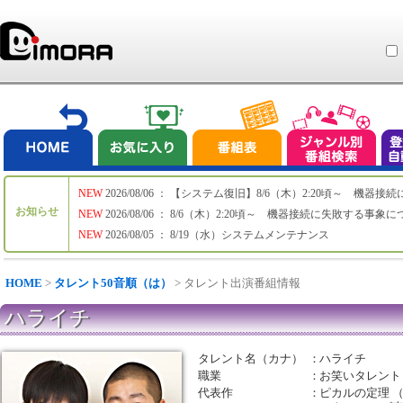
NEW
2026/08/06 ： 【システム復旧】8/6（木）2:20頃～ 機
お知らせ
NEW
2026/08/06 ： 8/6（木）2:20頃～ 機器接続に失敗する事象
NEW
2026/08/05 ： 8/19（水）システムメンテナンス
HOME
>
タレント50音順（は）
> タレント出演番組情報
ハライチ
タレント名（カナ）
：
ハライチ
職業
：
お笑いタレント
代表作
：
ピカルの定理 