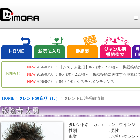
NEW
2026/08/06 ： 【システム復旧】8/6（木）2:20頃～ 機
お知らせ
NEW
2026/08/06 ： 8/6（木）2:20頃～ 機器接続に失敗する事象
NEW
2026/08/05 ： 8/19（水）システムメンテナンス
HOME
>
タレント50音順（し）
> タレント出演番組情報
松陰寺 太勇
タレント名（カナ）
：
ショウインジ 
性別
：
男性
職業
：
お笑いタレント