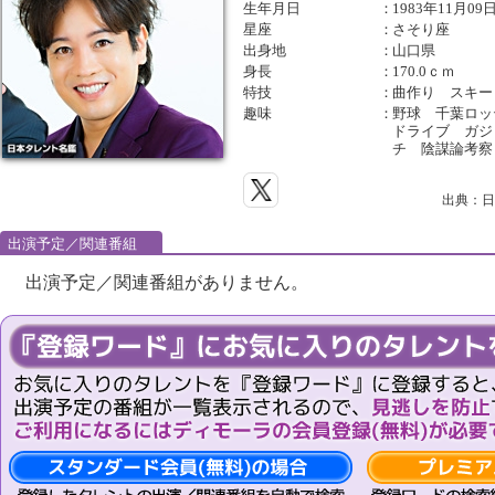
生年月日
：
1983年11月09
星座
：
さそり座
出身地
：
山口県
身長
：
170.0ｃｍ
特技
：
曲作り スキー
趣味
：
野球 千葉ロ
ドライブ ガジ
チ 陰謀論考察
出典：日
出演予定／関連番組
出演予定／関連番組がありません。