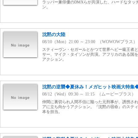
ラッパー兼俳優のDMXらが共演した、ハードなタッ
ン。
沈黙の大陸
08/10（Mon）21:00 ～ 23:00 （WOWOWプラス）
スティーヴン・セガールとかつて世界ヘビー級王者
サー、マイク・タイソンが共演。アフリカのある国
アクション。
沈黙の逆襲◆夏休み！メガヒット映画大特集
08/12（Wed）09:30 ～ 11:15 （ムービープラス）
仲間に裏切られ人間不信に陥った元刑事が、誘拐さ
アに立ち向かうアクション。『沈黙の宿命』のステ
本を担当。