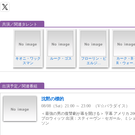
共演／関連タレント
キオニ・ワック
ルーク・ゴス
フローリン・ピ
カーク・B
スマン
エルジ…
R・ウォー
出演予定／関連番組
沈黙の標的
08/08（Sat）21:00 ～ 23:00 （V☆パラダイス）
＜最強の男の復讐劇が幕を開ける＞ 字幕 アメリカ 200
ブロウィッツ 出演：スティーヴン・セガール、ミシ
ソン