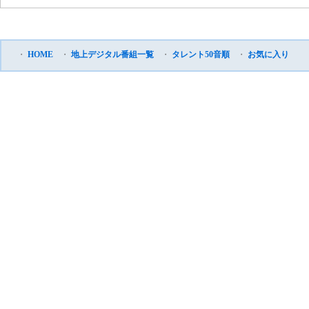
・
HOME
・
地上デジタル番組一覧
・
タレント50音順
・
お気に入り