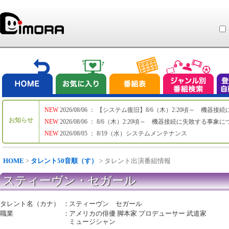
NEW
2026/08/06 ： 【システム復旧】8/6（木）2:20頃～ 機
お知らせ
NEW
2026/08/06 ： 8/6（木）2:20頃～ 機器接続に失敗する事象
NEW
2026/08/05 ： 8/19（水）システムメンテナンス
HOME
>
タレント50音順（す）
> タレント出演番組情報
スティーヴン・セガール
タレント名（カナ）
：
スティーヴン セガール
職業
：
アメリカの俳優 脚本家 プロデューサー 武道家
ミュージシャン