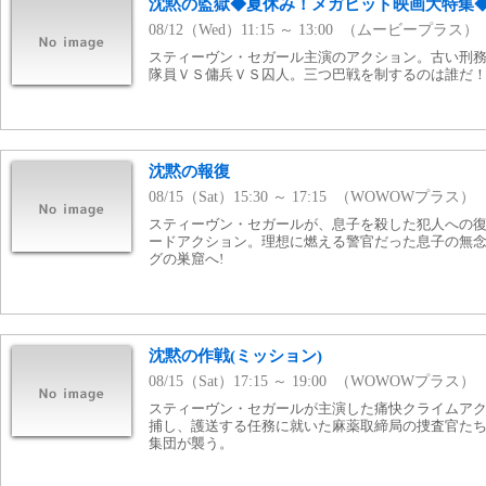
沈黙の監獄◆夏休み！メガヒット映画大特集
08/12（Wed）11:15 ～ 13:00 （ムービープラス）
スティーヴン・セガール主演のアクション。古い刑
隊員ＶＳ傭兵ＶＳ囚人。三つ巴戦を制するのは誰だ
沈黙の報復
08/15（Sat）15:30 ～ 17:15 （WOWOWプラス）
スティーヴン・セガールが、息子を殺した犯人への
ードアクション。理想に燃える警官だった息子の無
グの巣窟へ!
沈黙の作戦(ミッション)
08/15（Sat）17:15 ～ 19:00 （WOWOWプラス）
スティーヴン・セガールが主演した痛快クライムア
捕し、護送する任務に就いた麻薬取締局の捜査官た
集団が襲う。