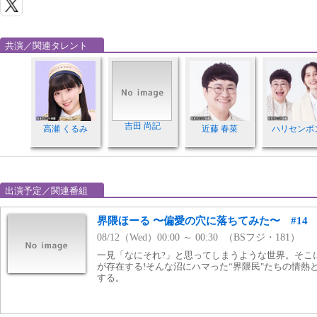
共演／関連タレント
吉田 尚記
高瀬 くるみ
近藤 春菜
ハリセンボ
出演予定／関連番組
界隈ほーる 〜偏愛の穴に落ちてみた〜 #14
08/12（Wed）00:00 ～ 00:30 （BSフジ・181）
一見「なにそれ?」と思ってしまうような世界。そこ
が存在する!そんな沼にハマった“界隈民"たちの情熱
する。