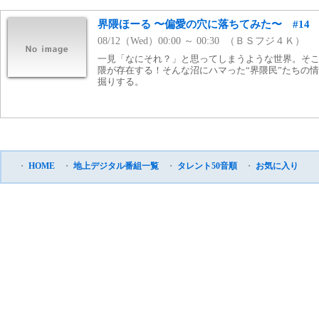
界隈ほーる 〜偏愛の穴に落ちてみた〜 #14
08/12（Wed）00:00 ～ 00:30 （ＢＳフジ４Ｋ）
一見「なにそれ？」と思ってしまうような世界。そ
隈が存在する！そんな沼にハマった“界隈民”たちの
掘りする。
・
HOME
・
地上デジタル番組一覧
・
タレント50音順
・
お気に入り