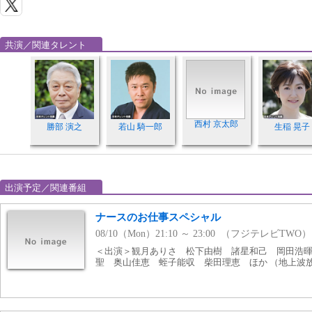
共演／関連タレント
西村 京太郎
勝部 演之
若山 騎一郎
生稲 晃子
出演予定／関連番組
ナースのお仕事スペシャル
08/10（Mon）21:10 ～ 23:00 （フジテレビTWO）
＜出演＞観月ありさ 松下由樹 諸星和己 岡田浩
聖 奥山佳恵 蛭子能収 柴田理恵 ほか （地上波放送