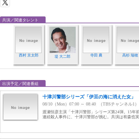
共演／関連タレント
西村 京太郎
寺田 農
高杉 瑞穂
堤 大二郎
出演予定／関連番組
十津川警部シリーズ「伊豆の海に消えた女」
08/10（Mon）07:00 ～ 08:40 （TBSチャンネル1）
渡瀬恒彦主演「十津川警部」シリーズ第24弾。15年
連続殺人事件に、十津川警部が挑む。共演は有森也