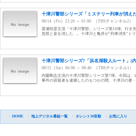
十津川警部シリーズ「ミステリー列車が消えた
08/14（Fri）23:20 ～ 01:00 （TBSチャンネル2）
渡瀬恒彦主演「十津川警部」シリーズ第10弾。行き
忽然と姿を消した…。十津川と亀井が“列車消失”ト
十津川警部シリーズ7「浜名湖殺人ルート」(内
08/15（Sat）06:00 ～ 08:40 （TBSチャンネル1）
内藤剛志主演の十津川警部シリーズ第7弾。今回は、
事件の容疑者を逮捕したのもつかの間、十津川の妻
・
HOME
・
地上デジタル番組一覧
・
タレント50音順
・
お気に入り