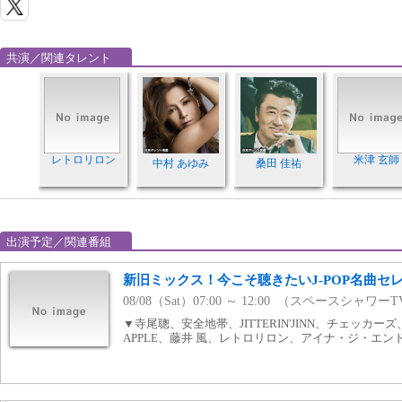
共演／関連タレント
レトロリロン
米津 玄師
中村 あゆみ
桑田 佳祐
出演予定／関連番組
新旧ミックス！今こそ聴きたいJ-POP名曲セ
08/08（Sat）07:00 ～ 12:00 （スペースシャワー
▼寺尾聰、安全地帯、JITTERIN'JINN、チェッカーズ、
APPLE、藤井 風、レトロリロン、アイナ・ジ・エン