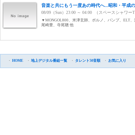
音楽と共にもう一度あの時代へ...昭和・平成の
08/09（Sun）23:00 ～ 04:00 （スペースシャワー
▼MONGOL800、米津玄師、ポルノ、バンプ、EL
尾崎豊、寺尾聰 他
・
HOME
・
地上デジタル番組一覧
・
タレント50音順
・
お気に入り