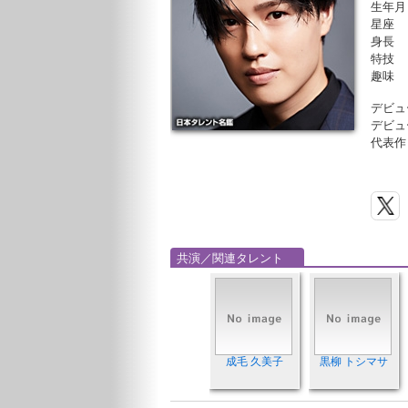
生年月
星座
身長
特技
趣味
デビュ
デビュ
代表作
共演／関連タレント
成毛 久美子
黒柳 トシマサ