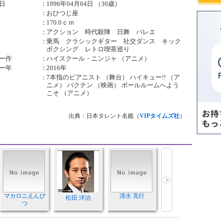
日
：
1996年04月04日 （30歳）
：
おひつじ座
：
170.0ｃｍ
：
アクション 時代殺陣 日舞 バレエ
：
乗馬 クラシックギター 社交ダンス キック
ボクシング レトロ喫茶巡り
ー作
：
ハイスクール・ニンジャ （アニメ）
ー年
：
2016年
：
7本指のピアニスト （舞台） ハイキュー!! （ア
ニメ） バクテン （映画） ボールルームへよう
こそ （アニメ）
出典：日本タレント名鑑（
VIPタイムズ社
）
マカロニえんぴ
清水 克行
松田 洋治
つ