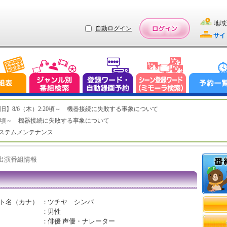
地域
自動ログイン
サイ
ステム復旧】8/6（木）2:20頃～ 機器接続に失敗する事象について
（木）2:20頃～ 機器接続に失敗する事象について
（水）システムメンテナンス
ト出演番組情報
ト名（カナ）
：
ツチヤ シンバ
：
男性
：
俳優 声優・ナレーター