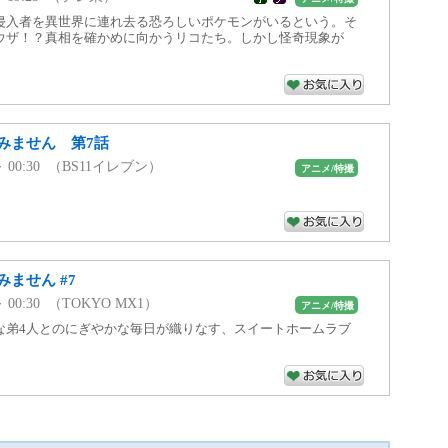
侵入者を異世界に連れ去る恐ろしいポケモンがいるという。そ
ウザ！？真相を確かめに向かうリコたち。しかし怪奇現象が
みません 第7話
0 ～ 00:30 （BS11イレブン）
アニメ/特撮
ません #7
 ～ 00:30 （TOKYO MX1）
アニメ/特撮
な弟4人とのにぎやかな毎日が織りなす、スイートホームラブ