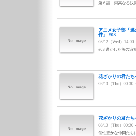
第６話 崇高なる決
アニメ女子部「逃
件」 #03
08/12（Wed）14:00
#03 逃がした魚の淑
花ざかりの君たちへ 
08/13（Thu）00:3
花ざかりの君たちへ
08/13（Thu）00:30
個性豊かな仲間たち