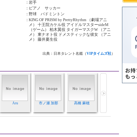
：
岩手
：
ピアノ サッカー
：
野球 バドミントン
：
KING OF PRISM by PrettyRhythm （劇場アニ
メ） 十王院カケル役 アイドルマスターsideM
（ゲーム） 柏木翼役 タイガーマスクW （アニ
メ） 東ナオト役 ドメスティックな彼女 （アニ
メ） 藤井夏生役
出典：日本タレント名鑑（
VIPタイムズ社
）
Aru
市ノ瀬 加那
高橋 麻穂