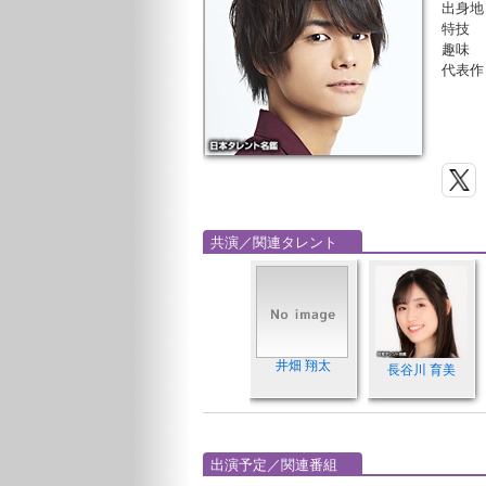
出身地
特技
趣味
代表作
共演／関連タレント
井畑 翔太
長谷川 育美
出演予定／関連番組