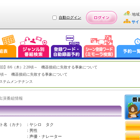
地域
自動ログイン
サイ
ステム復旧】8/6（木）2:20頃～ 機器接続に失敗する事象について
（木）2:20頃～ 機器接続に失敗する事象について
（水）システムメンテナンス
ト出演番組情報
ト名（カナ）
：
ヤシロ タク
：
男性
：
声優・ナレーター