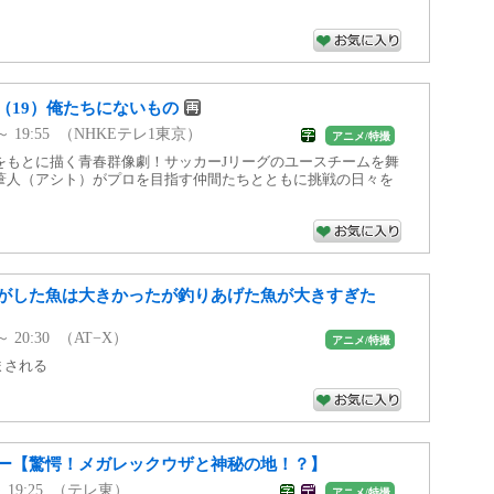
（19）俺たちにないもの
0 ～ 19:55 （NHKEテレ1東京）
アニメ/特撮
をもとに描く青春群像劇！サッカーJリーグのユースチームを舞
葦人（アシト）がプロを目指す仲間たちとともに挑戦の日々を
がした魚は大きかったが釣りあげた魚が大きすぎた
 ～ 20:30 （AT−X）
アニメ/特撮
まされる
ー【驚愕！メガレックウザと神秘の地！？】
5 ～ 19:25 （テレ東）
アニメ/特撮