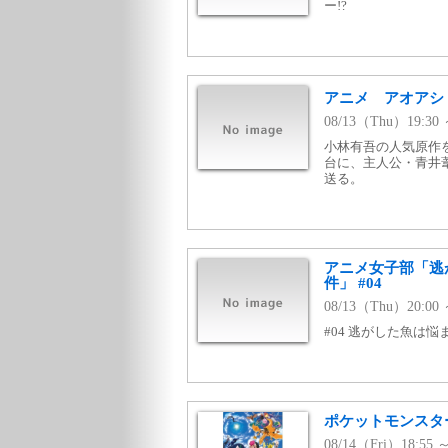
ー!?
アニメ アオアシ
08/13（Thu）19:3
小林有吾の人気原作
台に、主人公・青井
送る。
アニメ女子部「逃
件」 #04
08/13（Thu）20:00
#04 逃がした魚は悩
ポケットモンスタ
08/14（Fri）18:5