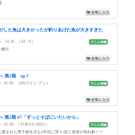
闘
がした魚は大きかったが釣りあげた魚が大きすぎた
 ～ 14:30 （AT−X）
アニメ/特撮
女修行
第2期 ep.7
0 ～ 01:00 （BS11イレブン）
アニメ/特撮
 第2期 #7「ずっとそばにいたいから」
 ～ 01:00 （TOKYO MX1）
アニメ/特撮
に囲まれた男子校生活も2年目に突入!恋と友情が揺れ動くー