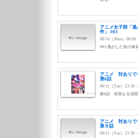
アニメ女子部「逃
件」 #03
08/10（Mon）08:00
#03 逃がした魚の淑
アニメ 対ありで
第6話
08/11（Tue）23:3
第6話 崇高なる決闘
アニメ 対ありで
第６話
08/11（Tue）23: