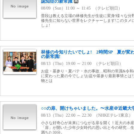
認知症の新常識
08/09（Sun）11:00 ～ 11:45 （テレビ朝日）
普段は教える立場の林修先生が生徒に変身!様々な分
修先生に知らない世界をレクチャーします!このタメ
しょ!
林修の今知りたいでしょ! 2時間SP 夏が変
の新常識!
08/13（Thu）19:00 ～ 21:00 （テレビ朝日）
お盆・墓参り・夏バテ・水の事故…昭和の常識&令和
に変わった夏の今でしょ!お盆や墓参り最新事情とは
物とは
○○の扉、開けちゃいました。〜水産＠近畿大
08/13（Thu）22:00 ～ 22:30 （NHKEテレ1東京）
小さな好奇心が未来につながる扉を開く！近大の水
「扉」が開いた少年少女時代の思い出と今の研究…
満ちた30分。