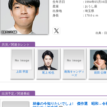
生年月日
：
1994年05月16
星座
：
おうし座
出身地
：
埼玉県
身長
：
170.0ｃｍ
出典：日
共演／関連タレント
上田 早苗
南海キャンディ
尾上 松也
前田 公輝
ーズ
出演予定／関連番組
林修の今知りたいでしょ! 傑作選 昭和→令