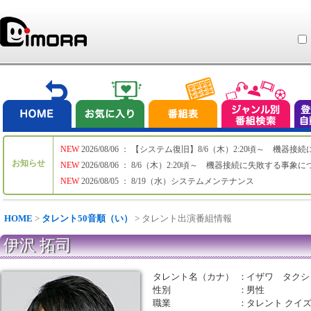
NEW
2026/08/06 ： 【システム復旧】8/6（木）2:20頃～ 機
お知らせ
NEW
2026/08/06 ： 8/6（木）2:20頃～ 機器接続に失敗する事象
NEW
2026/08/05 ： 8/19（水）システムメンテナンス
HOME
>
タレント50音順（い）
> タレント出演番組情報
伊沢 拓司
タレント名（カナ）
：
イザワ タクシ
性別
：
男性
職業
：
タレント クイ