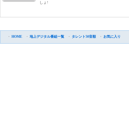
しょ!
・
HOME
・
地上デジタル番組一覧
・
タレント50音順
・
お気に入り