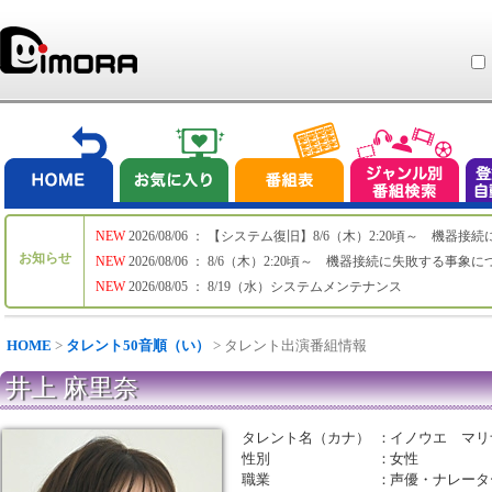
NEW
2026/08/06 ： 【システム復旧】8/6（木）2:20頃～ 機
お知らせ
NEW
2026/08/06 ： 8/6（木）2:20頃～ 機器接続に失敗する事象
NEW
2026/08/05 ： 8/19（水）システムメンテナンス
HOME
>
タレント50音順（い）
> タレント出演番組情報
井上 麻里奈
タレント名（カナ）
：
イノウエ マリ
性別
：
女性
職業
：
声優・ナレータ