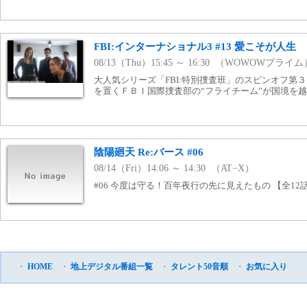
FBI:インターナショナル3 #13 愛こそが人生
08/13（Thu）15:45 ～ 16:30 （WOWOWプライム
大人気シリーズ「FBI:特別捜査班」のスピンオフ第
を置くＦＢＩ国際捜査部の“フライチーム”が国境を
陰陽廻天 Re:バース #06
08/14（Fri）14:06 ～ 14:30 （AT−X）
#06 今度は守る！百年夜行の先に見えたもの 【全12話
・
HOME
・
地上デジタル番組一覧
・
タレント50音順
・
お気に入り