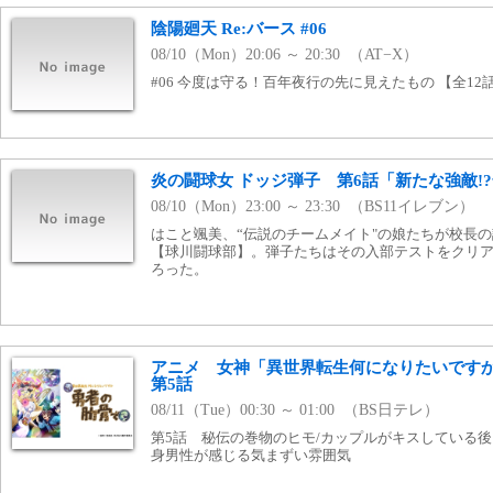
陰陽廻天 Re:バース #06
08/10（Mon）20:06 ～ 20:30 （AT−X）
#06 今度は守る！百年夜行の先に見えたもの 【全12話
炎の闘球女 ドッジ弾子 第6話「新たな強敵!?
08/10（Mon）23:00 ～ 23:30 （BS11イレブン）
はこと颯美、“伝説のチームメイト"の娘たちが校長
【球川闘球部】。弾子たちはその入部テストをクリア
ろった。
アニメ 女神「異世界転生何になりたいです
第5話
08/11（Tue）00:30 ～ 01:00 （BS日テレ）
第5話 秘伝の巻物のヒモ/カップルがキスしている
身男性が感じる気まずい雰囲気