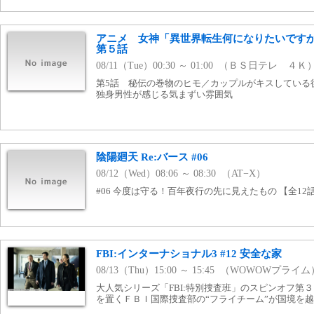
アニメ 女神「異世界転生何になりたいです
第５話
08/11（Tue）00:30 ～ 01:00 （ＢＳ日テレ ４Ｋ
第5話 秘伝の巻物のヒモ／カップルがキスしている
独身男性が感じる気まずい雰囲気
陰陽廻天 Re:バース #06
08/12（Wed）08:06 ～ 08:30 （AT−X）
#06 今度は守る！百年夜行の先に見えたもの 【全12話
FBI:インターナショナル3 #12 安全な家
08/13（Thu）15:00 ～ 15:45 （WOWOWプライム
大人気シリーズ「FBI:特別捜査班」のスピンオフ第
を置くＦＢＩ国際捜査部の“フライチーム”が国境を