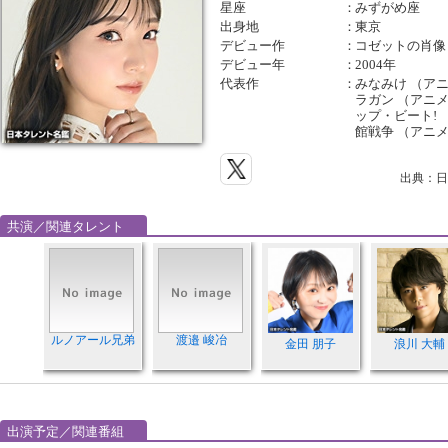
星座
：
みずがめ座
出身地
：
東京
デビュー作
：
コゼットの肖像
デビュー年
：
2004年
代表作
：
みなみけ （ア
ラガン （アニ
ップ・ビート! 
館戦争 （アニメ
出典：日
共演／関連タレント
ルノアール兄弟
渡邉 峻冶
金田 朋子
浪川 大輔
出演予定／関連番組