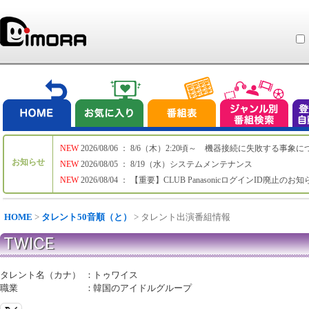
NEW
2026/08/06 ： 8/6（木）2:20頃～ 機器接続に失敗する事象
お知らせ
NEW
2026/08/05 ： 8/19（水）システムメンテナンス
NEW
2026/08/04 ： 【重要】CLUB PanasonicログインID廃止のお
HOME
>
タレント50音順（と）
> タレント出演番組情報
TWICE
タレント名（カナ）
：
トゥワイス
職業
：
韓国のアイドルグループ