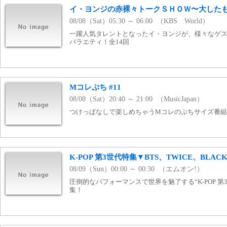
イ・ヨンジの赤裸々トークＳＨＯＷ〜大した
08/08（Sat）05:30 ～ 06:00 （KBS World）
一躍人気タレントとなったイ・ヨンジが、様々なゲ
バラエティ！全14回
Mコレぷち #11
08/08（Sat）20:40 ～ 21:00 （MusicJapan）
つけっぱなしで楽しめちゃうMコレのぷちサイズ番組！ www
K-POP 第3世代特集▼BTS、TWICE、BLACK
08/09（Sun）00:00 ～ 00:30 （エムオン!）
圧倒的なパフォーマンスで世界を魅了する“K-POP 
集！