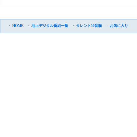
・
HOME
・
地上デジタル番組一覧
・
タレント50音順
・
お気に入り