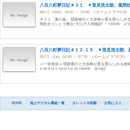
八百八町夢日記＃３１ ▼里見浩太朗、風間
08/12（Wed）18:05 ～ 19:00 （ホームドラマCH）
＃３１「夏の嵐」 隠密奉行と大泥棒が悪を懲らしめ
間杜夫コンビで贈る“大江戸人情物語”！ 1989年 47
八百八町夢日記＃１２-１５ ▼里見浩太朗、
08/15（Sat）04:00 ～ 07:30 （ホームドラマCH）
≪一挙放送≫ 隠密奉行と大泥棒が悪を懲らしめる痛快時代劇！
4:48/#14 5:36/#15 6:38 1989年 全34話
・
HOME
・
地上デジタル番組一覧
・
タレント50音順
・
お気に入り