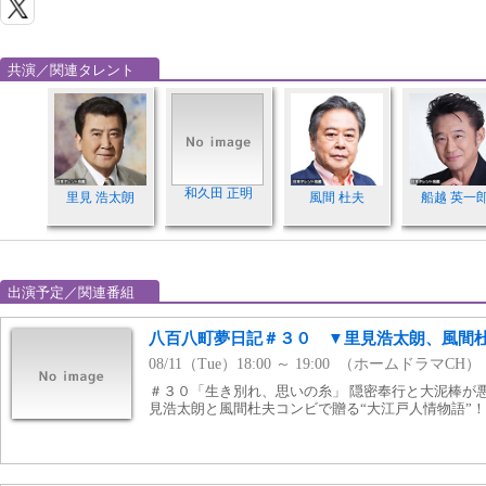
共演／関連タレント
和久田 正明
里見 浩太朗
風間 杜夫
船越 英一
出演予定／関連番組
八百八町夢日記＃３０ ▼里見浩太朗、風間
08/11（Tue）18:00 ～ 19:00 （ホームドラマCH）
＃３０「生き別れ、思いの糸」 隠密奉行と大泥棒が
見浩太朗と風間杜夫コンビで贈る“大江戸人情物語”！ 1