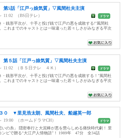
 第5話「江戸っ娘気質」▽風間杜夫主演
0 ～ 11:02 （BS日テレ）
ドラマ
き・銭形平次が、十手と投げ銭で江戸の悪を成敗する!"風間杜
次。これまでのキャストとは一味違った若々しさがみなぎる平次
 第５話「江戸っ娘気質」▽風間杜夫主演
00 ～ 11:02 （ＢＳ日テレ ４Ｋ）
ドラマ
き・銭形平次が、十手と投げ銭で江戸の悪を成敗する！"風間杜
次。これまでのキャストとは一味違った若々しさがみなぎる平次
３０ ▼里見浩太朗、風間杜夫、船越英一郎
00 ～ 19:00 （ホームドラマCH）
ドラマ
思いの糸」 隠密奉行と大泥棒が悪を懲らしめる痛快時代劇！ 里
ビで贈る“大江戸人情物語”！ 1989年 47分 全34話