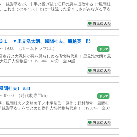
き・銭形平次が、十手と投げ銭で江戸の悪を成敗する！"風間杜
次。これまでのキャストとは一味違った若々しさがみなぎる平次
３１ ▼里見浩太朗、風間杜夫、船越英一郎
05 ～ 19:00 （ホームドラマCH）
ドラマ
隠密奉行と大泥棒が悪を懲らしめる痛快時代劇！ 里見浩太朗と風
江戸人情物語”！ 1989年 47分 全34話
間杜夫） #33
0 ～ 07:00 （時代劇専門ch）
ドラマ
演：風間杜夫／宮崎美子／木場勝己 原作：野村胡堂 風間杜
銭形平次」をつとめた傑作人情捕物時代劇！（1987年・全37