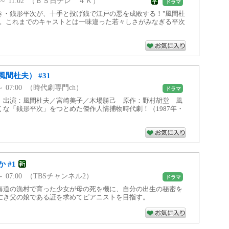
00 ～ 11:02 （ＢＳ日テレ ４Ｋ）
ドラマ
き・銭形平次が、十手と投げ銭で江戸の悪を成敗する！"風間杜
次。これまでのキャストとは一味違った若々しさがみなぎる平次
間杜夫） #31
0 ～ 07:00 （時代劇専門ch）
ドラマ
」出演：風間杜夫／宮崎美子／木場勝己 原作：野村胡堂 風
な「銭形平次」をつとめた傑作人情捕物時代劇！（1987年・
 #1
0 ～ 07:00 （TBSチャンネル2）
ドラマ
海道の漁村で育った少女が母の死を機に、自分の出生の秘密を
亡き父の娘である証を求めてピアニストを目指す。