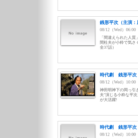
銭形平次（主演：風
08/12（Wed）06:0
「間違えられた人質
間杜夫が小粋で気さく
全37話）
時代劇 銭形平次
08/12（Wed）10:0
神田明神下の岡っ引
夫"演じる小粋な平
が大活躍!
時代劇 銭形平次
08/12（Wed）10: