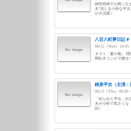
神田明神下の岡っ引
夫"演じる小粋な平
が大活躍！
八百八町夢日記＃
08/12（Wed）18:
＃３１「夏の嵐」 
間杜夫コンビで贈る“大
銭形平次（主演：風
08/13（Thu）06:0
「叱られた平次」出
夫が小粋で気さくな「
話）