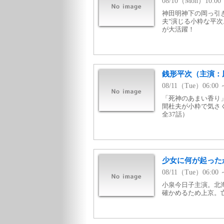
08/10（Mon）10:
神田明神下の岡っ引
夫"演じる小粋な平
が大活躍！
銭形平次（主演：風
08/11（Tue）06:0
「死神のあまい香り
間杜夫が小粋で気さく
全37話）
少女に何が起ったか
08/11（Tue）06:0
小泉今日子主演。北
確かめるため上京。