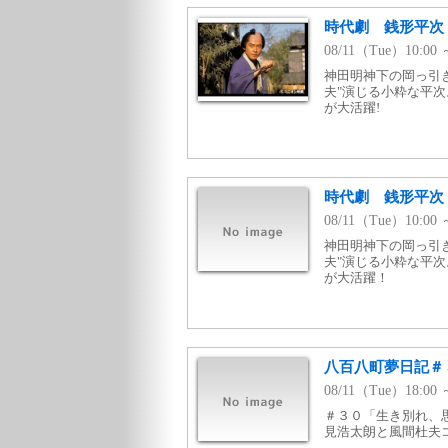
時代劇 銭形平次
08/11（Tue）10:0
神田明神下の岡っ引
夫"演じる小粋な平
が大活躍!
時代劇 銭形平次
08/11（Tue）10:
神田明神下の岡っ引
夫"演じる小粋な平
が大活躍！
八百八町夢日記＃
08/11（Tue）18:
＃３０「生き別れ、
見浩太朗と風間杜夫コン