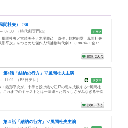
間杜夫） #30
0 ～ 07:00 （時代劇専門ch）
ドラマ
：風間杜夫／宮崎美子／木場勝己 原作：野村胡堂 風間杜夫
形平次」をつとめた傑作人情捕物時代劇！（1987年・全37
 第4話「結納の行方」▽風間杜夫主演
0 ～ 11:02 （BS日テレ）
ドラマ
き・銭形平次が、十手と投げ銭で江戸の悪を成敗する!"風間杜
次。これまでのキャストとは一味違った若々しさがみなぎる平次
 第４話「結納の行方」▽風間杜夫主演