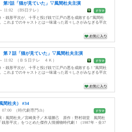
 第7話「猫が見ていた」▽風間杜夫主演
0 ～ 11:02 （BS日テレ）
ドラマ
き・銭形平次が、十手と投げ銭で江戸の悪を成敗する!"風間杜
次。これまでのキャストとは一味違った若々しさがみなぎる平次
 第７話「猫が見ていた」▽風間杜夫主演
00 ～ 11:02 （ＢＳ日テレ ４Ｋ）
ドラマ
き・銭形平次が、十手と投げ銭で江戸の悪を成敗する！"風間杜
次。これまでのキャストとは一味違った若々しさがみなぎる平次
間杜夫） #34
0 ～ 07:00 （時代劇専門ch）
ドラマ
演：風間杜夫／宮崎美子／木場勝己 原作：野村胡堂 風間杜
銭形平次」をつとめた傑作人情捕物時代劇！（1987年・全37