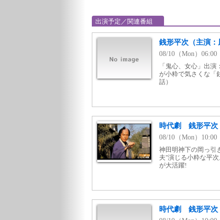
出演予定／関連番組
銭形平次（主演：風
08/10（Mon）06:0
「鬼心、女心」出演
が小粋で気さくな「銭
話）
時代劇 銭形平次
08/10（Mon）10:0
神田明神下の岡っ引
夫"演じる小粋な平
が大活躍!
時代劇 銭形平次