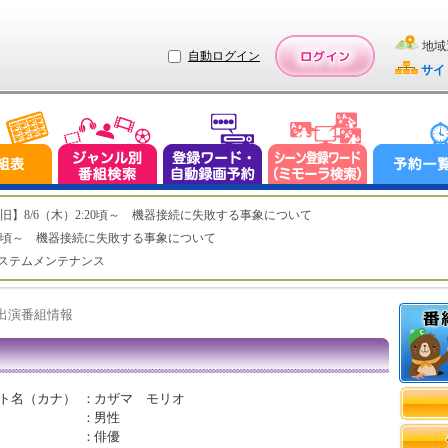
地域
自動ログイン
サイ
ステム復旧】8/6（木）2:20頃～ 機器接続に失敗する事象について
（木）2:20頃～ 機器接続に失敗する事象について
（水）システムメンテナンス
ト出演番組情報
ト名（カナ）
：
カザマ モリオ
：
男性
：
俳優