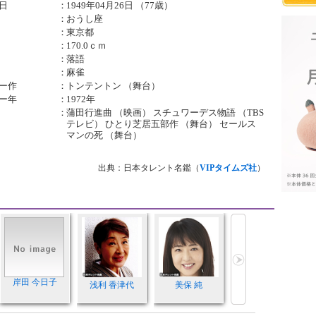
日
：
1949年04月26日 （77歳）
：
おうし座
：
東京都
：
170.0ｃｍ
：
落語
：
麻雀
ー作
：
トンテントン （舞台）
ー年
：
1972年
：
蒲田行進曲 （映画） スチュワーデス物語 （TBS
テレビ） ひとり芝居五部作 （舞台） セールス
マンの死 （舞台）
出典：日本タレント名鑑（
VIPタイムズ社
）
岸田 今日子
浅利 香津代
美保 純