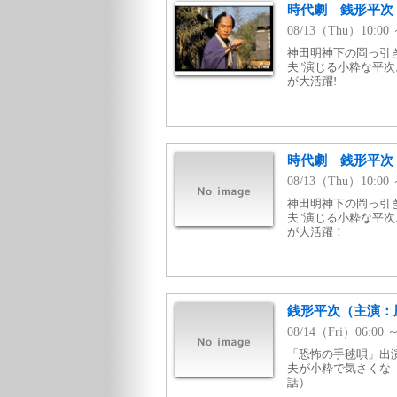
時代劇 銭形平次
08/13（Thu）10:0
神田明神下の岡っ引
夫"演じる小粋な平
が大活躍!
時代劇 銭形平次
08/13（Thu）10:
神田明神下の岡っ引
夫"演じる小粋な平
が大活躍！
銭形平次（主演：風
08/14（Fri）06:0
「恐怖の手毬唄」出
夫が小粋で気さくな「
話）