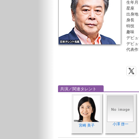
生年月
星座
出身地
身長
特技
趣味
デビュ
デビュ
代表作
共演／関連タレント
小澤 啓一
宮崎 美子