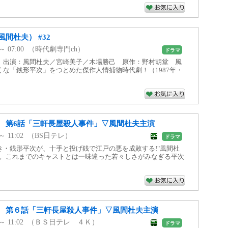
間杜夫） #32
0 ～ 07:00 （時代劇専門ch）
ドラマ
」出演：風間杜夫／宮崎美子／木場勝己 原作：野村胡堂 風
な「銭形平次」をつとめた傑作人情捕物時代劇！（1987年・
 第6話「三軒長屋殺人事件」▽風間杜夫主演
0 ～ 11:02 （BS日テレ）
ドラマ
き・銭形平次が、十手と投げ銭で江戸の悪を成敗する!"風間杜
次。これまでのキャストとは一味違った若々しさがみなぎる平次
 第６話「三軒長屋殺人事件」▽風間杜夫主演
00 ～ 11:02 （ＢＳ日テレ ４Ｋ）
ドラマ