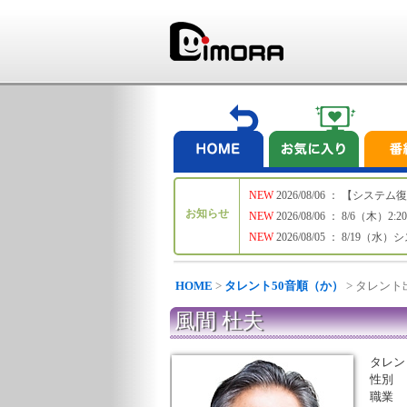
NEW
2026/08/06 ： 【シ
お知らせ
NEW
2026/08/06 ： 8/6
NEW
2026/08/05 ： 8/19
HOME
>
タレント50音順（か）
> タレン
風間 杜夫
タレン
性別
職業