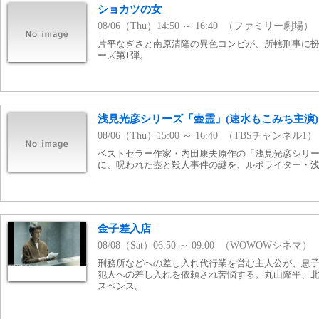
ショカツの女
08/06（Thu）14:50 ～ 16:40 （ファミリー劇場）
片平なぎさと南原清隆の異色コンビが、所轄刑事に
ーズ第1弾。
浅見光彦シリーズ「壺霊」(速水もこみち主演)
08/06（Thu）15:00 ～ 16:40 （TBSチャンネル1）
ベストセラー作家・内田康夫原作の「浅見光彦シリー
に、呪われた壺と殺人事件の謎を、ルポライター・
金子差入店
08/08（Sat）06:50 ～ 09:00 （WOWOWシネマ）
刑務所などへの差し入れ代行業を営む主人公が、息
犯人への差し入れを依頼され苦悩する。丸山隆平、
スペンス。