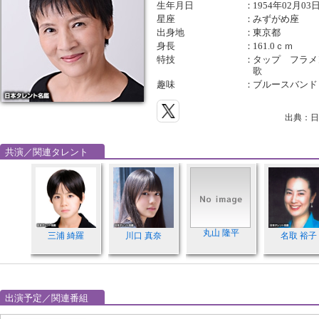
生年月日
：
1954年02月03
星座
：
みずがめ座
出身地
：
東京都
身長
：
161.0ｃｍ
特技
：
タップ フラ
歌
趣味
：
ブルースバンド
出典：日
共演／関連タレント
丸山 隆平
三浦 綺羅
川口 真奈
名取 裕子
出演予定／関連番組