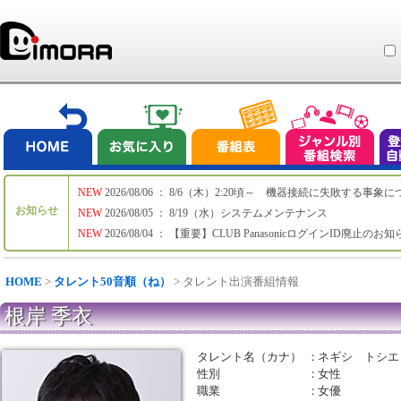
NEW
2026/08/06 ： 8/6（木）2:20頃～ 機器接続に失敗する事象
お知らせ
NEW
2026/08/05 ： 8/19（水）システムメンテナンス
NEW
2026/08/04 ： 【重要】CLUB PanasonicログインID廃止のお
HOME
>
タレント50音順（ね）
> タレント出演番組情報
根岸 季衣
タレント名（カナ）
：
ネギシ トシエ
性別
：
女性
職業
：
女優