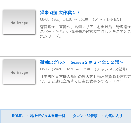
温泉 (秘) 大作戦１７
08/08（Sat）14:30 ～ 16:30 （メ〜テレNEXT）
森口瑤子、東幹久、高樹マリア、村田雄浩、野際陽
スパートたちが、依頼先の経営立て直しとそこで起
気シリーズ。
孤独のグルメ Season２＃２＜全１２話＞
08/12（Wed）16:30 ～ 17:30 （チャンネル銀河）
【中央区日本橋人形町の黒天丼】輸入雑貨商を営む
で、ふと店に立ち寄り自由に食事をする/2012年
・
HOME
・
地上デジタル番組一覧
・
タレント50音順
・
お気に入り