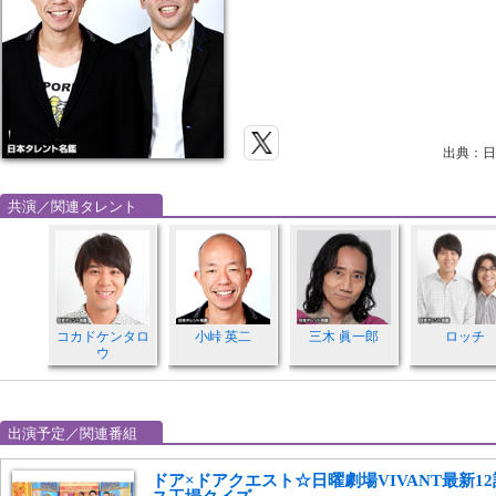
出典：日
共演／関連タレント
コカドケンタロ
小峠 英二
三木 眞一郎
ロッチ
ウ
出演予定／関連番組
ドア×ドアクエスト☆日曜劇場VIVANT最新1