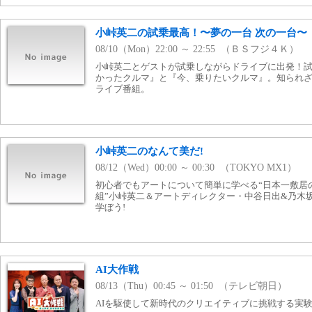
小峠英二の試乗最高！〜夢の一台 次の一台〜
08/10（Mon）22:00 ～ 22:55 （ＢＳフジ４Ｋ）
小峠英二とゲストが試乗しながらドライブに出発！
かったクルマ』と『今、乗りたいクルマ』。知られ
ライブ番組。
小峠英二のなんて美だ!
08/12（Wed）00:00 ～ 00:30 （TOKYO MX1）
初心者でもアートについて簡単に学べる“日本一敷居
組”小峠英二＆アートディレクター・中谷日出&乃木坂
学ぼう!
AI大作戦
08/13（Thu）00:45 ～ 01:50 （テレビ朝日）
AIを駆使して新時代のクリエイティブに挑戦する実験