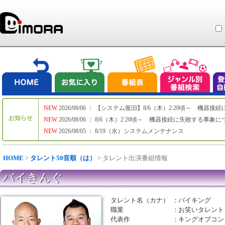
NEW
2026/08/06 ： 【システム復旧】8/6（木）2:20頃～ 機
お知らせ
NEW
2026/08/06 ： 8/6（木）2:20頃～ 機器接続に失敗する事象
NEW
2026/08/05 ： 8/19（水）システムメンテナンス
HOME
>
タレント50音順（は）
> タレント出演番組情報
バイきんぐ
タレント名（カナ）
：
バイキング
職業
：
お笑いタレント
代表作
：
キングオブコント