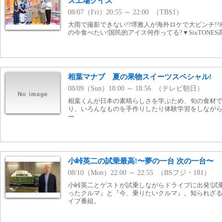
ス工場クイズ
08/07（Fri）20:55 ～ 22:00 （TBS1）
大雨で撮影できない!?堺雅人が海外ロケで大ピンチ!
の今食べたい!国民的アイス何作ってる?▼SixTONE
相葉マナブ 夏の果物スイーツスペシャル!
08/09（Sun）18:00 ～ 18:56 （テレビ朝日）
相葉くんが日本の素晴らしさを学ぶため、旬の食材
り、いろんなものを手作りしたり体験学習をしなが
ー
小峠英二の試乗最高!〜夢の一台 次の一台〜
08/10（Mon）22:00 ～ 22:55 （BSフジ・181）
小峠英二とゲストが試乗しながらドライブに出発!試
ったクルマ』と『今、乗りたいクルマ』。知られざ
イブ番組。