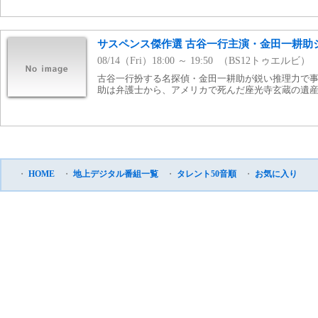
サスペンス傑作選 古谷一行主演・金田一耕助
08/14（Fri）18:00 ～ 19:50 （BS12トゥエルビ）
古谷一行扮する名探偵・金田一耕助が鋭い推理力で
助は弁護士から、アメリカで死んだ座光寺玄蔵の遺産相
・
HOME
・
地上デジタル番組一覧
・
タレント50音順
・
お気に入り