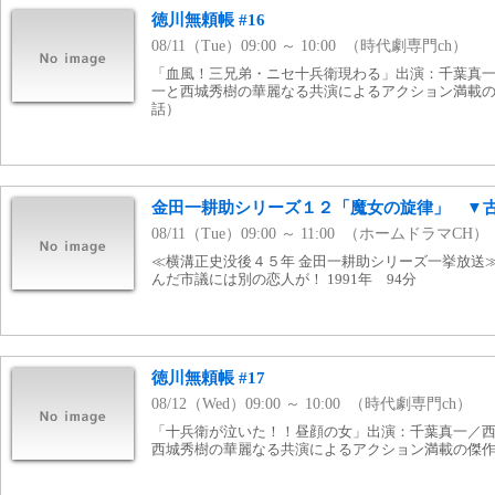
徳川無頼帳 #16
08/11（Tue）09:00 ～ 10:00 （時代劇専門ch）
「血風！三兄弟・ニセ十兵衛現わる」出演：千葉真
一と西城秀樹の華麗なる共演によるアクション満載の傑作
話）
金田一耕助シリーズ１２「魔女の旋律」 ▼
08/11（Tue）09:00 ～ 11:00 （ホームドラマCH）
≪横溝正史没後４５年 金田一耕助シリーズ一挙放送
んだ市議には別の恋人が！ 1991年 94分
徳川無頼帳 #17
08/12（Wed）09:00 ～ 10:00 （時代劇専門ch）
「十兵衛が泣いた！！昼顔の女」出演：千葉真一／
西城秀樹の華麗なる共演によるアクション満載の傑作時代