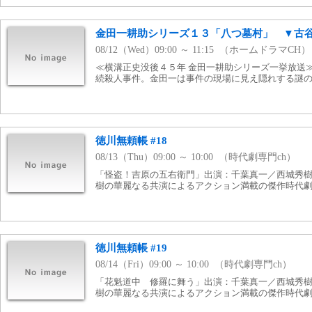
金田一耕助シリーズ１３「八つ墓村」 ▼古
08/12（Wed）09:00 ～ 11:15 （ホームドラマCH）
≪横溝正史没後４５年 金田一耕助シリーズ一挙放送≫
続殺人事件。金田一は事件の現場に見え隠れする謎の鎧武
徳川無頼帳 #18
08/13（Thu）09:00 ～ 10:00 （時代劇専門ch）
「怪盗！吉原の五右衛門」出演：千葉真一／西城秀
樹の華麗なる共演によるアクション満載の傑作時代劇(1
徳川無頼帳 #19
08/14（Fri）09:00 ～ 10:00 （時代劇専門ch）
「花魁道中 修羅に舞う」出演：千葉真一／西城秀
樹の華麗なる共演によるアクション満載の傑作時代劇(1