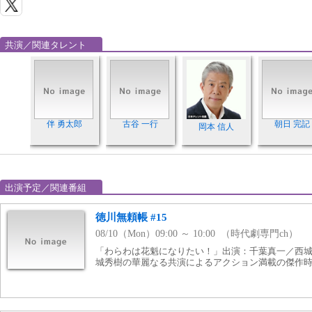
共演／関連タレント
伴 勇太郎
古谷 一行
朝日 完記
岡本 信人
出演予定／関連番組
徳川無頼帳 #15
08/10（Mon）09:00 ～ 10:00 （時代劇専門ch）
「わらわは花魁になりたい！」出演：千葉真一／西
城秀樹の華麗なる共演によるアクション満載の傑作時代劇