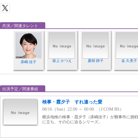
共演／関連タレント
坂上 かつえ
夏樹 静子
金 久美子
床嶋 佳子
出演予定／関連番組
検事・霞夕子 すれ違った愛
08/16（Sun）22:00 ～ 00:00 （J:COM BS）
横浜地検の検事・霞夕子（床嶋佳子）が難事件に挑
に立ち、その心に迫るシリーズ。