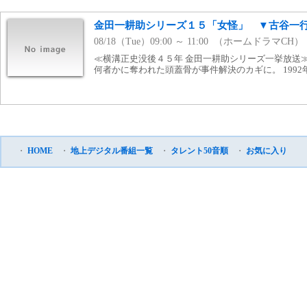
金田一耕助シリーズ１５「女怪」 ▼古谷一
08/18（Tue）09:00 ～ 11:00 （ホームドラマCH）
≪横溝正史没後４５年 金田一耕助シリーズ一挙放送
何者かに奪われた頭蓋骨が事件解決のカギに。 1992年
・
HOME
・
地上デジタル番組一覧
・
タレント50音順
・
お気に入り