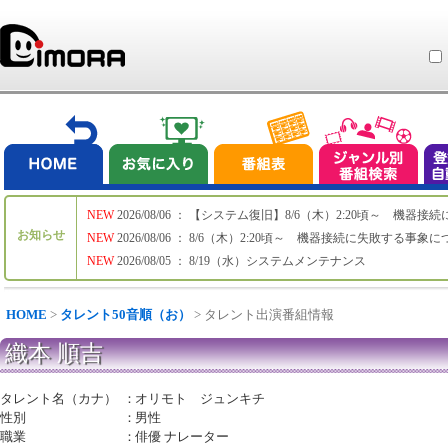
NEW
2026/08/06 ： 【システム復旧】8/6（木）2:20頃～ 機
お知らせ
NEW
2026/08/06 ： 8/6（木）2:20頃～ 機器接続に失敗する事象
NEW
2026/08/05 ： 8/19（水）システムメンテナンス
HOME
>
タレント50音順（お）
> タレント出演番組情報
織本 順吉
タレント名（カナ）
：
オリモト ジュンキチ
性別
：
男性
職業
：
俳優 ナレーター