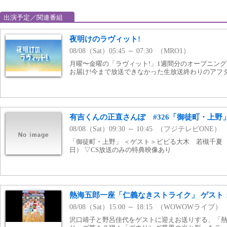
出演予定／関連番組
夜明けのラヴィット!
08/08（Sat）05:45 ～ 07:30 （MRO1）
月曜〜金曜の「ラヴィット!」1週間分のオープニン
お届け!今まで放送できなかった生放送終わりのアフター
有吉くんの正直さんぽ #326「御徒町・上野
08/08（Sat）09:30 ～ 10:45 （フジテレビONE）
「御徒町・上野」 ＜ゲスト＞ビビる大木 若槻千夏 （
日） ▽CS放送のみの特典映像あり
熱海五郎一座「仁義なきストライク」 ゲスト
08/08（Sat）15:00 ～ 18:15 （WOWOWライブ）
沢口靖子と野呂佳代をゲストに迎えお送りする、「