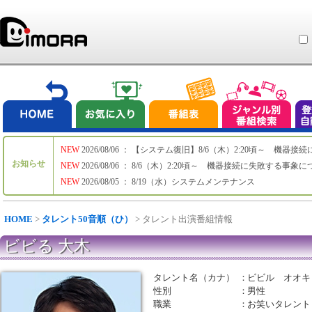
NEW
2026/08/06 ： 【システム復旧】8/6（木）2:20頃～ 機
お知らせ
NEW
2026/08/06 ： 8/6（木）2:20頃～ 機器接続に失敗する事象
NEW
2026/08/05 ： 8/19（水）システムメンテナンス
HOME
>
タレント50音順（ひ）
> タレント出演番組情報
ビビる 大木
タレント名（カナ）
：
ビビル オオキ
性別
：
男性
職業
：
お笑いタレント