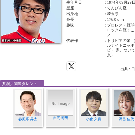
生年月日
：
1974年09月29
星座
：
てんびん座
出身地
：
埼玉県
身長
：
176.0ｃｍ
趣味
：
プロレス・野球
ロックを聴くこ
ノ
代表作
：
トリビアの泉 
ルナイトニッポン
ビ） 家、つい
京）
出典：日
共演／関連タレント
吉高 寿男
春風亭 昇太
小倉 久寛
野呂 佳代