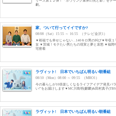
リーズ第１２弾！「ボウリング業界の光と影」をテ
劇。
家、ついて行ってイイですか?
08/08（Sat）15:55 ～ 16:55 （テレビ金沢1）
▼裕福でも幸せじゃない…140キロ男の叫び▼年収
女 ▼茨城！モテたい男たちの現実と夢と哀愁 ▼福
宅密着
ラヴィット! 日本でいちばん明るい朝番組
08/10（Mon）08:00 ～ 09:55 （MRO1）
今の暮らしが10倍楽しくなるライフアイデア発見バラ
い!"をお届けします▼MC川島明(麒麟)&田村真子(TB
ラヴィット! 日本でいちばん明るい朝番組