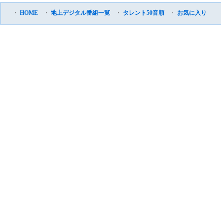
・
HOME
・
地上デジタル番組一覧
・
タレント50音順
・
お気に入り