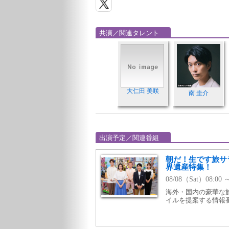
共演／関連タレント
大仁田 美咲
南 圭介
出演予定／関連番組
朝だ！生です旅サ
界遺産特集！
08/08（Sat）08:00
海外・国内の豪華な
イルを提案する情報