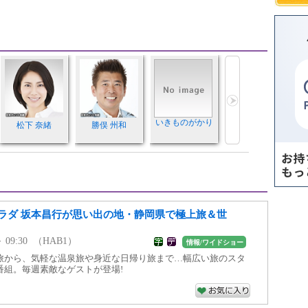
いきものがかり
松下 奈緒
勝俣 州和
ラダ 坂本昌行が思い出の地・静岡県で極上旅＆世
 ～ 09:30 （HAB1）
情報/ワイドショー
旅から、気軽な温泉旅や身近な日帰り旅まで…幅広い旅のスタ
番組。毎週素敵なゲストが登場!