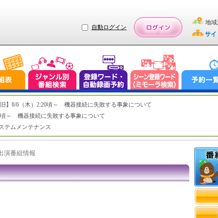
地域
自動ログイン
サイ
ステム復旧】8/6（木）2:20頃～ 機器接続に失敗する事象について
（木）2:20頃～ 機器接続に失敗する事象について
（水）システムメンテナンス
ト出演番組情報