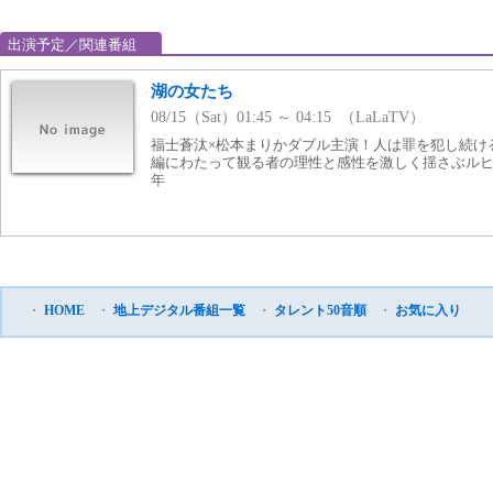
出演予定／関連番組
湖の女たち
08/15（Sat）01:45 ～ 04:15 （LaLaTV）
福士蒼汰×松本まりかダブル主演！人は罪を犯し続け
編にわたって観る者の理性と感性を激しく揺さぶルヒュ
年
・
HOME
・
地上デジタル番組一覧
・
タレント50音順
・
お気に入り