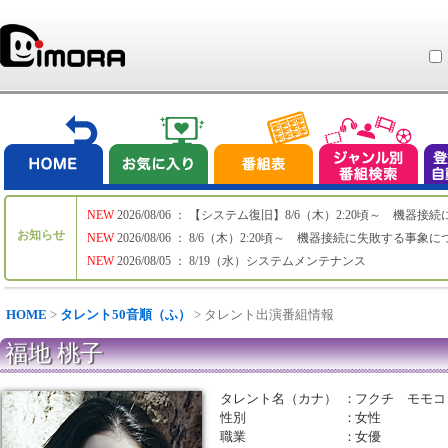
NEW
2026/08/06 ： 【システム復旧】8/6（木）2:20頃～ 機
お知らせ
NEW
2026/08/06 ： 8/6（木）2:20頃～ 機器接続に失敗する事象
NEW
2026/08/05 ： 8/19（水）システムメンテナンス
HOME
>
タレント50音順（ふ）
> タレント出演番組情報
福地 桃子
タレント名（カナ）
：
フクチ モモコ
性別
：
女性
職業
：
女優