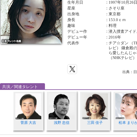
生年月日
：
1997年10月26
星座
：
さそり座
出身地
：
東京都
身長
：
153.0ｃｍ
趣味
：
料理
デビュー作
：
潜入捜査アイド
デビュー年
：
2016年
代表作
：
チア☆ダン （T
レビ） 鎌倉殿の
ら愛したんじゃ
（NHKテレビ）
出典：日
共演／関連タレント
菅原 大吉
浅野 忠信
三田 佳子
松本 まり