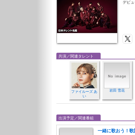
デビュ
共演／関連タレント
岩田 雪花
ファイルーズ あ
い
出演予定／関連番組
一緒に歌おう！歌詞有