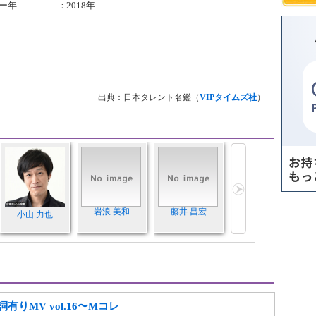
ー年
：
2018年
出典：日本タレント名鑑（
VIPタイムズ社
）
岩浪 美和
藤井 昌宏
小山 力也
りMV vol.16〜Mコレ