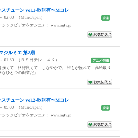
スチューン vol.1-歌詞有〜Mコレ
～ 02:00 （MusicJapan）
音楽
ックビデオをオンエア！ www.mjtv.jp
マジルミエ 第2期
00 ～ 01:30 （ＢＳ日テレ ４Ｋ）
アニメ/特撮
は強くて、格好良くて、しなやかで。 誰もが憧れて、高給取り
派なひとつの職業だ」
スチューン vol.2-歌詞有〜Mコレ
～ 05:00 （MusicJapan）
音楽
ックビデオをオンエア！ www.mjtv.jp