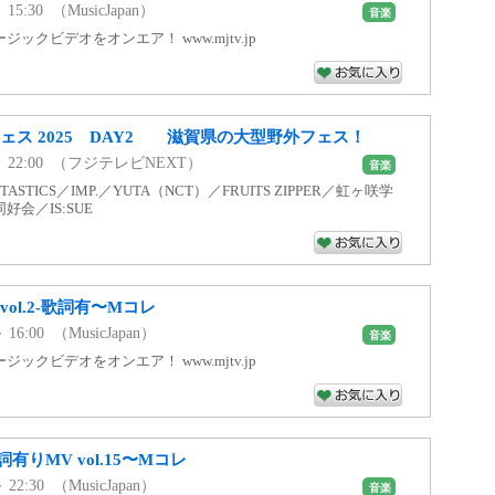
～ 15:30 （MusicJapan）
音楽
ックビデオをオンエア！ www.mjtv.jp
ェス 2025 DAY2 滋賀県の大型野外フェス！
0 ～ 22:00 （フジテレビNEXT）
音楽
FANTASTICS／IMP.／YUTA（NCT）／FRUITS ZIPPER／虹ヶ咲学
会／IS:SUE
ol.2-歌詞有〜Mコレ
～ 16:00 （MusicJapan）
音楽
ックビデオをオンエア！ www.mjtv.jp
りMV vol.15〜Mコレ
～ 22:30 （MusicJapan）
音楽