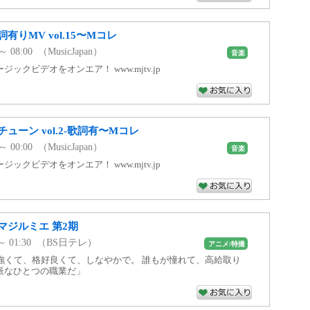
りMV vol.15〜Mコレ
～ 08:00 （MusicJapan）
音楽
ックビデオをオンエア！ www.mjtv.jp
ューン vol.2-歌詞有〜Mコレ
～ 00:00 （MusicJapan）
音楽
ックビデオをオンエア！ www.mjtv.jp
マジルミエ 第2期
0 ～ 01:30 （BS日テレ）
アニメ/特撮
は強くて、格好良くて、しなやかで。 誰もが憧れて、高給取り
派なひとつの職業だ」