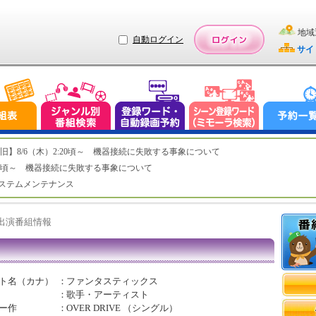
地域
自動ログイン
サイ
ステム復旧】8/6（木）2:20頃～ 機器接続に失敗する事象について
（木）2:20頃～ 機器接続に失敗する事象について
（水）システムメンテナンス
ト出演番組情報
ト名（カナ）
：
ファンタスティックス
：
歌手・アーティスト
ー作
：
OVER DRIVE （シングル）