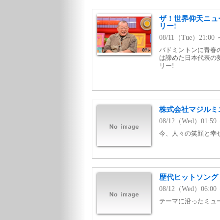
ザ！世界仰天ニュ
リー!
08/11（Tue）21:0
バドミントンに青春
は諦めた日本代表の
リー!
株式会社マジルミ
08/12（Wed）01:
今、人々の笑顔と幸
歴代ヒットソング v
08/12（Wed）06:00 
テーマに沿ったミュージ