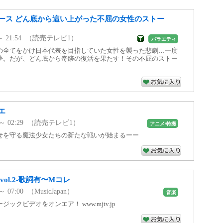
ース どん底から這い上がった不屈の女性のストー
0 ～ 21:54 （読売テレビ1）
バラエティ
の全てをかけ日本代表を目指していた女性を襲った悲劇…一度
夢。だが、どん底から奇跡の復活を果たす！その不屈のストー
エ
59 ～ 02:29 （読売テレビ1）
アニメ/特撮
せを守る魔法少女たちの新たな戦いが始まるーー
ol.2-歌詞有〜Mコレ
～ 07:00 （MusicJapan）
音楽
ックビデオをオンエア！ www.mjtv.jp