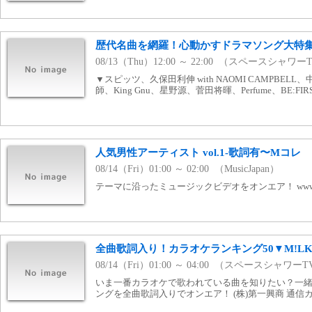
歴代名曲を網羅！心動かすドラマソング大特
08/13（Thu）12:00 ～ 22:00 （スペースシャワー
▼スピッツ、久保田利伸 with NAOMI CAMPBE
師、King Gnu、星野源、菅田将暉、Perfume、BE:FIR
人気男性アーティスト vol.1-歌詞有〜Mコレ
08/14（Fri）01:00 ～ 02:00 （MusicJapan）
テーマに沿ったミュージックビデオをオンエア！ www.mj
全曲歌詞入り！カラオケランキング50▼M!LK、V
08/14（Fri）01:00 ～ 04:00 （スペースシャワー
いま一番カラオケで歌われている曲を知りたい？一緒に
ングを全曲歌詞入りでオンエア！ (株)第一興商 通信