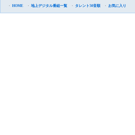
・
HOME
・
地上デジタル番組一覧
・
タレント50音順
・
お気に入り