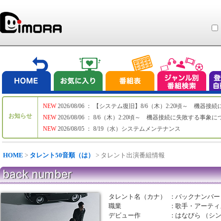
NEW
2026/08/06 ： 【システム復旧】8/6（木）2:20頃～ 機
お知らせ
NEW
2026/08/06 ： 8/6（木）2:20頃～ 機器接続に失敗する事象
NEW
2026/08/05 ： 8/19（水）システムメンテナンス
HOME
>
タレント50音順（は）
> タレント出演番組情報
back number
タレント名（カナ）
：
バックナンバー
職業
：
歌手・アーティ
デビュー作
：
はなびら （シ