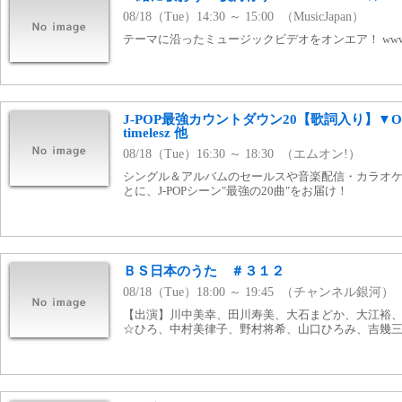
08/18（Tue）14:30 ～ 15:00 （MusicJapan）
テーマに沿ったミュージックビデオをオンエア！ www.mj
J-POP最強カウントダウン20【歌詞入り】▼OC
timelesz 他
08/18（Tue）16:30 ～ 18:30 （エムオン!）
シングル＆アルバムのセールスや音楽配信・カラオケ
とに、J-POPシーン"最強の20曲"をお届け！
ＢＳ日本のうた ＃３１２
08/18（Tue）18:00 ～ 19:45 （チャンネル銀河）
【出演】川中美幸、田川寿美、大石まどか、大江裕
☆ひろ、中村美律子、野村将希、山口ひろみ、吉幾三、