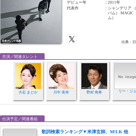
デビュー年
：
2011年
代表作
：
シャンデリア 
バム） MAGI
ム）
出典：日
共演／関連タレント
リー・ジ
大石 まどか
川中 美幸
野村 将希
出演予定／関連番組
歌詞検索ランキング▼米津玄師、M!LK 他