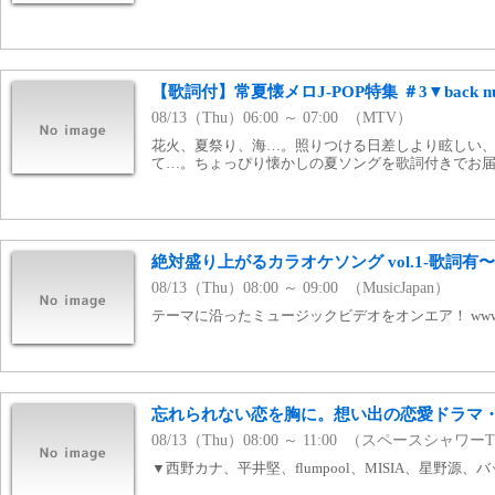
【歌詞付】常夏懐メロJ-POP特集 ＃3▼back nu
08/13（Thu）06:00 ～ 07:00 （MTV）
花火、夏祭り、海…。照りつける日差しより眩しい
て…。ちょっぴり懐かしの夏ソングを歌詞付きでお
絶対盛り上がるカラオケソング vol.1-歌詞有
08/13（Thu）08:00 ～ 09:00 （MusicJapan）
テーマに沿ったミュージックビデオをオンエア！ www.mj
忘れられない恋を胸に。想い出の恋愛ドラマ
08/13（Thu）08:00 ～ 11:00 （スペースシャワー
▼西野カナ、平井堅、flumpool、MISIA、星野源、