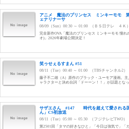
アニメ 魔法のプリンセス ミンキーモモ 第
ェナリナーサ
08/09（Sun）00:30 ～ 01:00 （ＢＳ日テレ ４Ｋ
完全新作OVA「魔法のプリンセス ミンキーモモ 憧れ
オ)」2026年劇場公開決定！
笑ゥせぇるすまん #51
08/11（Tue）00:40 ～ 01:00 （TBSチャンネル2）
藤子不二雄（A）原作のブラック・ユーモア漫画。主
ャラクターと決め台詞「ドーーン！！」が話題とな
サザエさん #147 時代を超えて愛される
ん」CS初放送
08/11（Tue）05:00 ～ 05:30 （フジテレビTWO）
第2501回「タマの好きなひと」「今日は強気で」「