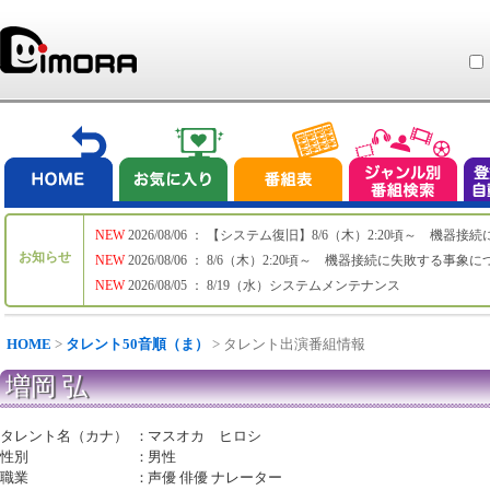
NEW
2026/08/06 ： 【システム復旧】8/6（木）2:20頃～ 機
お知らせ
NEW
2026/08/06 ： 8/6（木）2:20頃～ 機器接続に失敗する事象
NEW
2026/08/05 ： 8/19（水）システムメンテナンス
HOME
>
タレント50音順（ま）
> タレント出演番組情報
増岡 弘
タレント名（カナ）
：
マスオカ ヒロシ
性別
：
男性
職業
：
声優 俳優 ナレーター