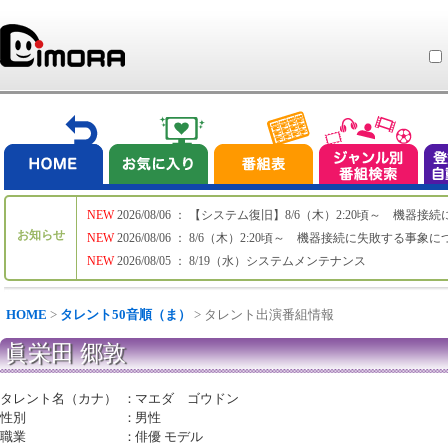
NEW
2026/08/06 ： 【システム復旧】8/6（木）2:20頃～ 機
お知らせ
NEW
2026/08/06 ： 8/6（木）2:20頃～ 機器接続に失敗する事象
NEW
2026/08/05 ： 8/19（水）システムメンテナンス
HOME
>
タレント50音順（ま）
> タレント出演番組情報
眞栄田 郷敦
タレント名（カナ）
：
マエダ ゴウドン
性別
：
男性
職業
：
俳優 モデル