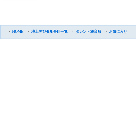
・
HOME
・
地上デジタル番組一覧
・
タレント50音順
・
お気に入り