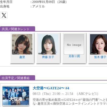
生年月日
：
2000年01月09日 （26歳）
出身地
：
アメリカ
共演／関連タレント
見取り図
趣里
齊藤 京子
笛木 優子
出演予定／関連番組
大空港〜GATE24〜 #4
08/13（Thu）21:00 ～ 21:54 （ABCテレビ1）
空港の寄せ集め集団≪GATE24≫が“最強の門番”へと
な- 趣里主演≪痛快空港エンターテインメントドラマ