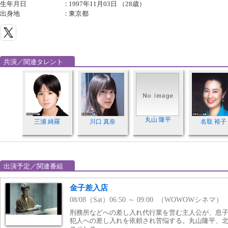
生年月日
：
1997年11月03日 （28歳）
出身地
：
東京都
共演／関連タレント
丸山 隆平
三浦 綺羅
川口 真奈
名取 裕子
出演予定／関連番組
金子差入店
08/08（Sat）06:50 ～ 09:00 （WOWOWシネマ）
刑務所などへの差し入れ代行業を営む主人公が、息
犯人への差し入れを依頼され苦悩する。丸山隆平、