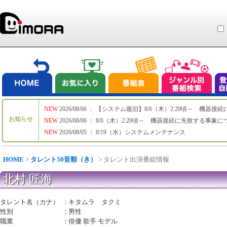
NEW
2026/08/06 ： 【システム復旧】8/6（木）2:20頃～ 機
お知らせ
NEW
2026/08/06 ： 8/6（木）2:20頃～ 機器接続に失敗する事象
NEW
2026/08/05 ： 8/19（水）システムメンテナンス
HOME
>
タレント50音順（き）
> タレント出演番組情報
北村 匠海
タレント名（カナ）
：
キタムラ タクミ
性別
：
男性
職業
：
俳優 歌手 モデル