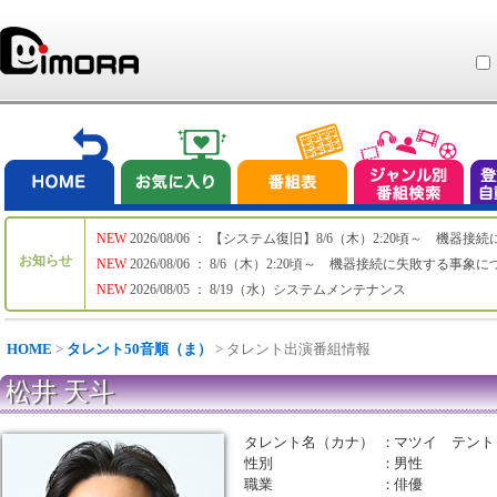
NEW
2026/08/06 ： 【システム復旧】8/6（木）2:20頃～ 機
お知らせ
NEW
2026/08/06 ： 8/6（木）2:20頃～ 機器接続に失敗する事象
NEW
2026/08/05 ： 8/19（水）システムメンテナンス
HOME
>
タレント50音順（ま）
> タレント出演番組情報
松井 天斗
タレント名（カナ）
：
マツイ テント
性別
：
男性
職業
：
俳優