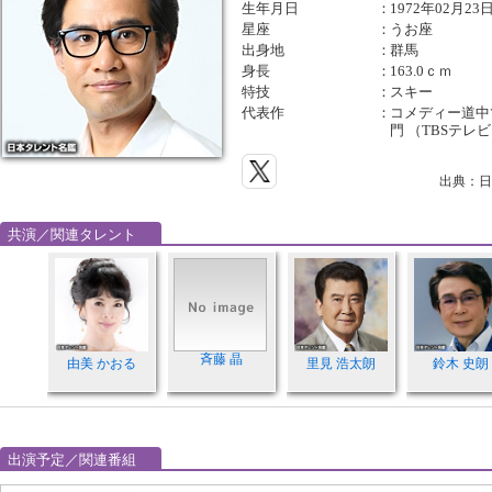
生年月日
：
1972年02月23
星座
：
うお座
出身地
：
群馬
身長
：
163.0ｃｍ
特技
：
スキー
代表作
：
コメディー道中
門 （TBSテレ
出典：日
共演／関連タレント
斉藤 晶
由美 かおる
里見 浩太朗
鈴木 史朗
出演予定／関連番組