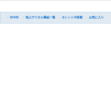
・
HOME
・
地上デジタル番組一覧
・
タレント50音順
・
お気に入り