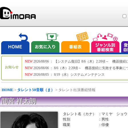
NEW
2026/08/06 ： 【システム復旧】8/6（木）2:20頃～ 機
お知らせ
NEW
2026/08/06 ： 8/6（木）2:20頃～ 機器接続に失敗する事象
NEW
2026/08/05 ： 8/19（水）システムメンテナンス
HOME
>
タレント50音順（ま）
> タレント出演番組情報
間宮 祥太朗
タレント名（カナ）
：
マミヤ ショウ
性別
：
男性
職業
：
俳優