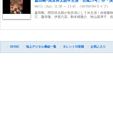
森田剛×間宮祥太朗W主演「台風23号」作・演
08/15（Sat）11:30 ～ 13:45 （WOWOWライブ）
森田剛、間宮祥太朗が初共演にしてＷ主演！赤堀雅
江、藤井隆、伊原六花、駒木根隆介、秋山菜津子、佐
・
HOME
・
地上デジタル番組一覧
・
タレント50音順
・
お気に入り