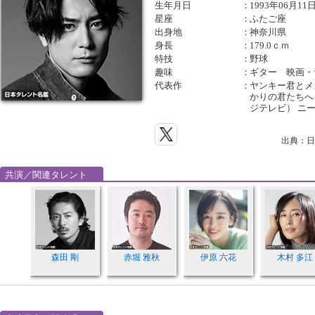
生年月日
：
1993年06月11
星座
：
ふたご座
出身地
：
神奈川県
身長
：
179.0ｃｍ
特技
：
野球
趣味
：
ギター 映画・
代表作
：
ヤンキー君とメガ
かりの君たちへイ
ジテレビ） ニ
出典：日
共演／関連タレント
森田 剛
赤堀 雅秋
伊原 六花
木村 多江