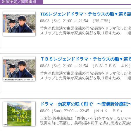
出演予定／関連番組
TBSレジェンドドラマ・テセウスの船▼第６
08/08（Sat）21:00 ～ 21:54 （BS-TBS）
竹内涼真主演で東元俊哉の同名漫画をドラマ化した
スリップした青年が家族の笑顔を取り戻すため、「
ＴＢＳレジェンドドラマ・テセウスの船▼第
08/08（Sat）21:00 ～ 21:54 （ＢＳ-ＴＢＳ ４Ｋ
竹内涼真主演で東元俊哉の同名漫画をドラマ化した
スリップした青年が家族の笑顔を取り戻すため、「
ドラマ 勿忘草の咲く町で 〜安曇野診療記〜(
08/09（Sun）22:00 ～ 22:45 （ＮＨＫ ＢＳ）
正太郎(菅生新樹)は「胃瘻(いろう)をするかしないか
現実を前に葛藤し、美琴(福本莉子)と共に患者と家