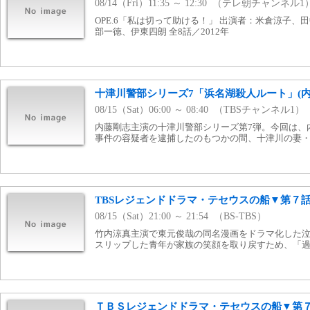
08/14（Fri）11:35 ～ 12:30 （テレ朝チャンネル1
OPE.6「私は切って助ける！」 出演者：米倉涼子
部一徳、伊東四朗 全8話／2012年
十津川警部シリーズ7「浜名湖殺人ルート」(内
08/15（Sat）06:00 ～ 08:40 （TBSチャンネル1）
内藤剛志主演の十津川警部シリーズ第7弾。今回は、
事件の容疑者を逮捕したのもつかの間、十津川の妻
TBSレジェンドドラマ・テセウスの船▼第７
08/15（Sat）21:00 ～ 21:54 （BS-TBS）
竹内涼真主演で東元俊哉の同名漫画をドラマ化した
スリップした青年が家族の笑顔を取り戻すため、「
ＴＢＳレジェンドドラマ・テセウスの船▼第