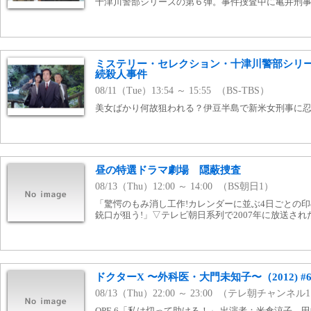
十津川警部シリーズの第６弾。事件捜査中に亀井刑
ミステリー・セレクション・十津川警部シリー
続殺人事件
08/11（Tue）13:54 ～ 15:55 （BS-TBS）
美女ばかり何故狙われる？伊豆半島で新米女刑事に忍
昼の特選ドラマ劇場 隠蔽捜査
08/13（Thu）12:00 ～ 14:00 （BS朝日1）
「驚愕のもみ消し工作!カレンダーに並ぶ4日ごとの印
銃口が狙う!」▽テレビ朝日系列で2007年に放送され
ドクターX 〜外科医・大門未知子〜（2012) #
08/13（Thu）22:00 ～ 23:00 （テレ朝チャンネル
OPE.6「私は切って助ける！」 出演者：米倉涼子