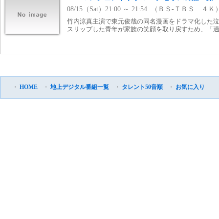
08/15（Sat）21:00 ～ 21:54 （ＢＳ-ＴＢＳ ４Ｋ
竹内涼真主演で東元俊哉の同名漫画をドラマ化した
スリップした青年が家族の笑顔を取り戻すため、「
・
HOME
・
地上デジタル番組一覧
・
タレント50音順
・
お気に入り