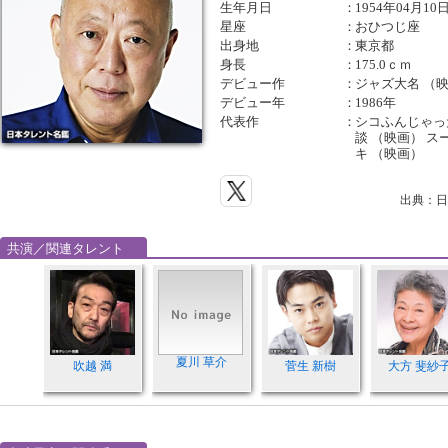
生年月日
：
1954年04月10
星座
：
おひつじ座
出身地
：
東京都
身長
：
175.0ｃｍ
デビュー作
：
ジャズ大名 （
デビュー年
：
1986年
代表作
：
シコふんじゃっ
談 （映画） ス
キ （映画）
出典：日
共演／関連タレント
夏川 草介
吹越 満
菅生 新樹
大方 斐紗