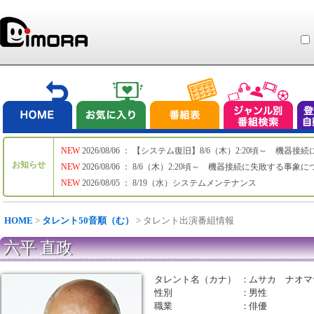
NEW
2026/08/06 ： 【システム復旧】8/6（木）2:20頃～ 機
お知らせ
NEW
2026/08/06 ： 8/6（木）2:20頃～ 機器接続に失敗する事象
NEW
2026/08/05 ： 8/19（水）システムメンテナンス
HOME
>
タレント50音順（む）
> タレント出演番組情報
六平 直政
タレント名（カナ）
：
ムサカ ナオマ
性別
：
男性
職業
：
俳優