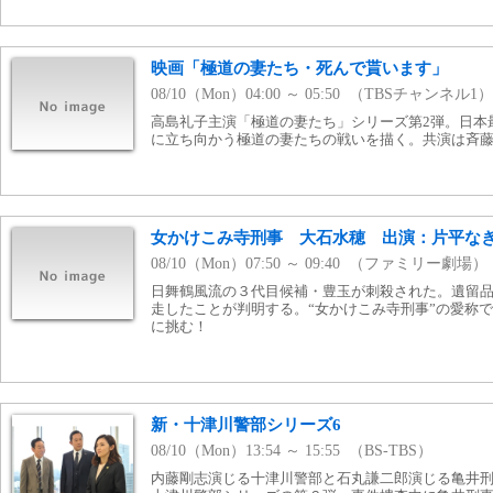
映画「極道の妻たち・死んで貰います」
08/10（Mon）04:00 ～ 05:50 （TBSチャンネル1）
高島礼子主演「極道の妻たち」シリーズ第2弾。日本
に立ち向かう極道の妻たちの戦いを描く。共演は斉
女かけこみ寺刑事 大石水穂 出演：片平な
08/10（Mon）07:50 ～ 09:40 （ファミリー劇場）
日舞鶴風流の３代目候補・豊玉が刺殺された。遺留
走したことが判明する。“女かけこみ寺刑事”の愛称
に挑む！
新・十津川警部シリーズ6
08/10（Mon）13:54 ～ 15:55 （BS-TBS）
内藤剛志演じる十津川警部と石丸謙二郎演じる亀井