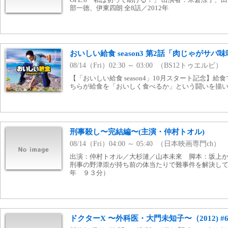
部一徳、伊東四朗 全8話／2012年
おいしい給食 season3 第2話「肉じゃがサバ
08/14（Fri）02:30 ～ 03:00 （BS12トゥエルビ）
【「おいしい給食 season4」10月スタート記念】
ちらが給食を「おいしく食べるか」という闘いを描い
刑事殺し〜完結編〜(主演・仲村トオル)
08/14（Fri）04:00 ～ 05:40 （日本映画専門ch）
出演：仲村トオル／大杉漣／山本未來 脚本：坂上
刑事の野津崇が持ち前の体当たりで難事件を解決し
年 ９３分）
ドクターX 〜外科医・大門未知子〜（2012) #