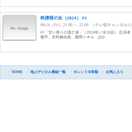
科捜研の女（2024） #3
08/14（Fri）21:00 ～ 22:00 （テレ朝チャンネル1
#3「甘い香りの逃亡者」（2024年／全10話） 出
徹平、若村麻由美、風間トオル ほか
・
HOME
・
地上デジタル番組一覧
・
タレント50音順
・
お気に入り