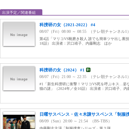
出演予定／関連番組
科捜研の女（2021-2022） #4
08/07（Fri）08:00 ～ 08:55 （テレ朝チャンネル1
第4話「マリコVS靴磨き殺人 誰でも簡単ツヤ出し裏技トリ
18話） 出演者：沢口靖子、内藤剛志 ほか
科捜研の女（2024） #1
08/07（Fri）21:00 ～ 22:35 （テレ朝チャンネル1
#1「新生科捜研に衝撃！マリコVS死を呼ぶキス…姿な
猫の謎」（2024年／全10話） 出演者：沢口靖子、
日曜サスペンス・佐々木譲サスペンス「制服捜
08/09（Sun）20:00 ～ 21:54 （BS-TBS）
内藤剛志主演「制服捜査シリーズ」第２弾。