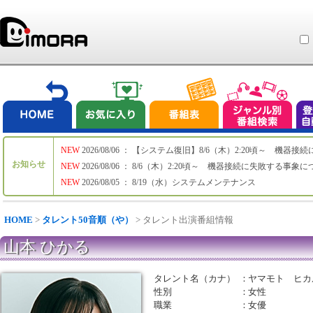
NEW
2026/08/06 ： 【システム復旧】8/6（木）2:20頃～ 機
お知らせ
NEW
2026/08/06 ： 8/6（木）2:20頃～ 機器接続に失敗する事象
NEW
2026/08/05 ： 8/19（水）システムメンテナンス
HOME
>
タレント50音順（や）
> タレント出演番組情報
山本 ひかる
タレント名（カナ）
：
ヤマモト ヒカ
性別
：
女性
職業
：
女優