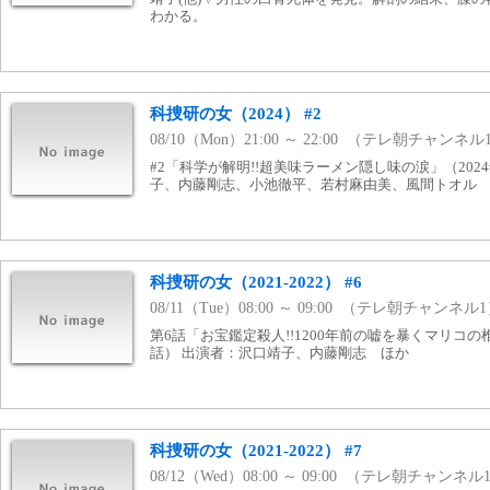
わかる。
科捜研の女（2024） #2
08/10（Mon）21:00 ～ 22:00 （テレ朝チャンネル
#2「科学が解明!!超美味ラーメン隠し味の涙」（202
子、内藤剛志、小池徹平、若村麻由美、風間トオル
科捜研の女（2021-2022） #6
08/11（Tue）08:00 ～ 09:00 （テレ朝チャンネル
第6話「お宝鑑定殺人!!1200年前の嘘を暴くマリコの椎茸狩
話） 出演者：沢口靖子、内藤剛志 ほか
科捜研の女（2021-2022） #7
08/12（Wed）08:00 ～ 09:00 （テレ朝チャンネル