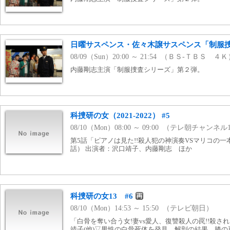
日曜サスペンス・佐々木譲サスペンス「制服
08/09（Sun）20:00 ～ 21:54 （ＢＳ-ＴＢＳ ４
内藤剛志主演「制服捜査シリーズ」第２弾。
科捜研の女（2021-2022） #5
08/10（Mon）08:00 ～ 09:00 （テレ朝チャンネル
第5話「ピアノは見た!!殺人犯の神演奏VSマリコの一本指奏
話） 出演者：沢口靖子、内藤剛志 ほか
科捜研の女13 #6
08/10（Mon）14:53 ～ 15:50 （テレビ朝日）
「白骨を奪い合う女!妻vs愛人、復讐殺人の罠!!殺さ
靖子(他)▽男性の白骨死体を発見。解剖の結果、膝