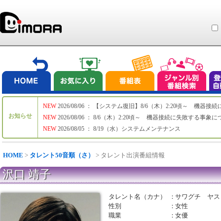
NEW
2026/08/06 ： 【システム復旧】8/6（木）2:20頃～ 機
お知らせ
NEW
2026/08/06 ： 8/6（木）2:20頃～ 機器接続に失敗する事象
NEW
2026/08/05 ： 8/19（水）システムメンテナンス
HOME
>
タレント50音順（さ）
> タレント出演番組情報
沢口 靖子
タレント名（カナ）
：
サワグチ ヤス
性別
：
女性
職業
：
女優