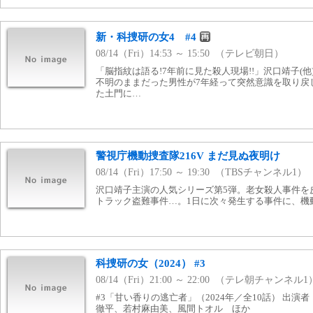
新・科捜研の女4 #4
08/14（Fri）14:53 ～ 15:50 （テレビ朝日）
「脳指紋は語る!7年前に見た殺人現場!!」沢口靖子(
不明のままだった男性が7年経って突然意識を取り戻
た土門に…
警視庁機動捜査隊216V まだ見ぬ夜明け
08/14（Fri）17:50 ～ 19:30 （TBSチャンネル1）
沢口靖子主演の人気シリーズ第5弾。老女殺人事件を
トラック盗難事件…。1日に次々発生する事件に、機
科捜研の女（2024） #3
08/14（Fri）21:00 ～ 22:00 （テレ朝チャンネル1
#3「甘い香りの逃亡者」（2024年／全10話） 出
徹平、若村麻由美、風間トオル ほか