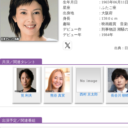
生年月日
：
1965年06月11
星座
：
ふたご座
出身地
：
大阪府
身長
：
159.0ｃｍ
趣味
：
映画鑑賞 音楽
デビュー作
：
刑事物語 潮騒の
デビュー年
：
1984年
出典：日
共演／関連タレント
西村 京太郎
筧 利夫
熊谷 真実
長谷川 朝
出演予定／関連番組