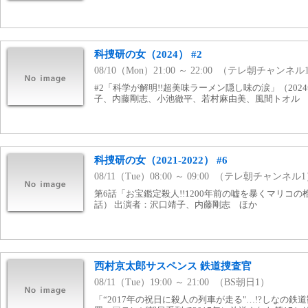
科捜研の女（2024） #2
08/10（Mon）21:00 ～ 22:00 （テレ朝チャンネル
#2「科学が解明!!超美味ラーメン隠し味の涙」（202
子、内藤剛志、小池徹平、若村麻由美、風間トオル
科捜研の女（2021-2022） #6
08/11（Tue）08:00 ～ 09:00 （テレ朝チャンネル
第6話「お宝鑑定殺人!!1200年前の嘘を暴くマリコの椎茸狩
話） 出演者：沢口靖子、内藤剛志 ほか
西村京太郎サスペンス 鉄道捜査官
08/11（Tue）19:00 ～ 21:00 （BS朝日1）
「“2017年の祝日に殺人の列車が走る"…!?しなの鉄