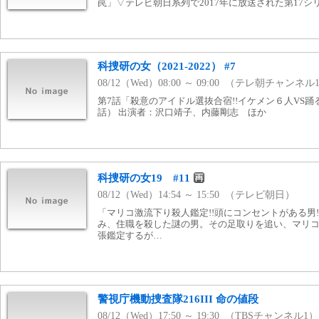
罠」▽テレビ朝日系列で2017年に放送された第17シ
科捜研の女（2021-2022） #7
08/12（Wed）08:00 ～ 09:00 （テレ朝チャンネル
第7話「殺意のアイドル選抜合宿!!イケメン６人VS踊るマリ
話） 出演者：沢口靖子、内藤剛志 ほか
科捜研の女19 #11
08/12（Wed）14:54 ～ 15:50 （テレビ朝日）
「マリコ激流下り殺人鑑定!!頭にコンセントがある男!
み、住職を殺した謎の男。その足取りを追い、マリ
張鑑定するが…
警視庁機動捜査隊216III 命の値段
08/12（Wed）17:50 ～ 19:30 （TBSチャンネル1）