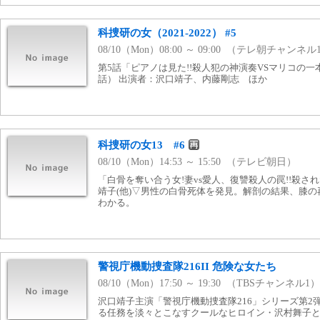
科捜研の女（2021-2022） #5
08/10（Mon）08:00 ～ 09:00 （テレ朝チャンネル
第5話「ピアノは見た!!殺人犯の神演奏VSマリコの一本指奏
話） 出演者：沢口靖子、内藤剛志 ほか
科捜研の女13 #6
08/10（Mon）14:53 ～ 15:50 （テレビ朝日）
「白骨を奪い合う女!妻vs愛人、復讐殺人の罠!!殺さ
靖子(他)▽男性の白骨死体を発見。解剖の結果、膝
わかる。
警視庁機動捜査隊216II 危険な女たち
08/10（Mon）17:50 ～ 19:30 （TBSチャンネル1）
沢口靖子主演「警視庁機動捜査隊216」シリーズ第2
る任務を淡々とこなすクールなヒロイン・沢村舞子