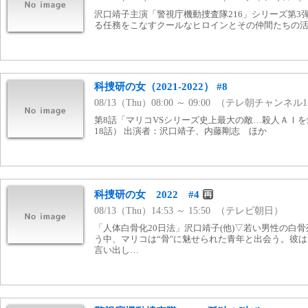
沢口靖子主演「警視庁機動捜査隊216」シリーズ第3
る任務をこなすクールなヒロインとその仲間たちの活躍
科捜研の女（2021-2022） #8
08/13（Thu）08:00 ～ 09:00 （テレ朝チャンネル
第8話「マリコVSシリーズ史上最大の敵…殺人ＡＩを愛した
18話） 出演者：沢口靖子、内藤剛志 ほか
科捜研の女 2022 #4
08/13（Thu）14:53 ～ 15:50 （テレビ朝日）
「人体白骨化20日法」沢口靖子(他)▽若い男性の白
う中、マリコは“骨"に魅せられた青年と出会う。彼
言い出し…