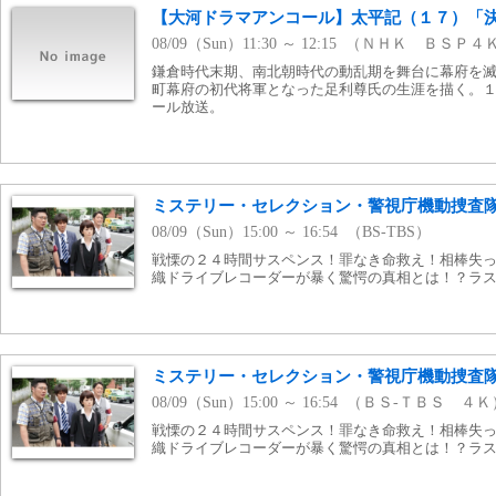
【大河ドラマアンコール】太平記（１７）「
08/09（Sun）11:30 ～ 12:15 （ＮＨＫ ＢＳＰ４
鎌倉時代末期、南北朝時代の動乱期を舞台に幕府を
町幕府の初代将軍となった足利尊氏の生涯を描く。
ール放送。
ミステリー・セレクション・警視庁機動捜査隊2
08/09（Sun）15:00 ～ 16:54 （BS-TBS）
戦慄の２４時間サスペンス！罪なき命救え！相棒失
織ドライブレコーダーが暴く驚愕の真相とは！？ラ
ミステリー・セレクション・警視庁機動捜査隊
08/09（Sun）15:00 ～ 16:54 （ＢＳ-ＴＢＳ ４
戦慄の２４時間サスペンス！罪なき命救え！相棒失
織ドライブレコーダーが暴く驚愕の真相とは！？ラ