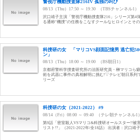
警視庁機動捜査隊216IV 孤独の叫び
08/13（Thu）17:50 ～ 19:30 （TBSチャンネル1）
沢口靖子主演「警視庁機動捜査隊216」シリーズ第4
る通称“機捜”の任務をこなすクールなヒロインとそ
科捜研の女 「マリコVS顔面記憶男 逃亡犯5
ン」
08/13（Thu）18:00 ～ 19:00 （BS朝日1）
京都府警科学捜査研究所の法医研究員・榊マリコら
術を武器に事件の真相解明に挑む!▽テレビ朝日系列で2
リーズ
科捜研の女（2021-2022） #9
08/14（Fri）08:00 ～ 09:40 （テレ朝チャンネル1
第9話「密室殺人VSマリコ&科捜研オールスター!!
リスト!?」（2021-2022年/全18話） 出演者：沢口靖