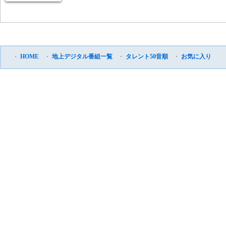
・
HOME
・
地上デジタル番組一覧
・
タレント50音順
・
お気に入り