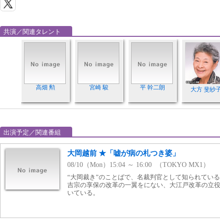
共演／関連タレント
高畑 勲
宮崎 駿
平 幹二朗
大方 斐紗
出演予定／関連番組
大岡越前 ★「嘘が病の札つき婆」
08/10（Mon）15:04 ～ 16:00 （TOKYO MX1）
“大岡裁き”のことばで、名裁判官として知られてい
吉宗の享保の改革の一翼をにない、大江戸改革の立
いている。