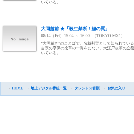
いている。
大岡越前 ★「殺生禁断！鯉の罠」
08/14（Fri）15:04 ～ 16:00 （TOKYO MX1）
“大岡裁き”のことばで、名裁判官として知られてい
吉宗の享保の改革の一翼をにない、大江戸改革の立
いている。
・
HOME
・
地上デジタル番組一覧
・
タレント50音順
・
お気に入り