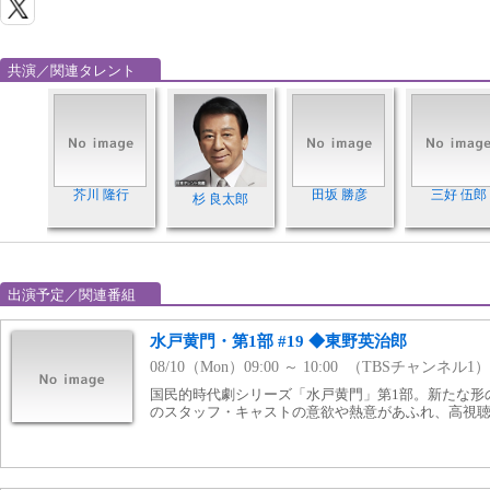
共演／関連タレント
芥川 隆行
田坂 勝彦
三好 伍郎
杉 良太郎
出演予定／関連番組
水戸黄門・第1部 #19 ◆東野英治郎
08/10（Mon）09:00 ～ 10:00 （TBSチャンネル1）
国民的時代劇シリーズ「水戸黄門」第1部。新たな形
のスタッフ・キャストの意欲や熱意があふれ、高視