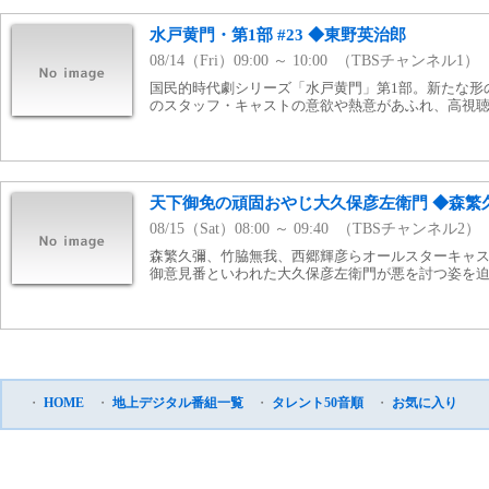
水戸黄門・第1部 #23 ◆東野英治郎
08/14（Fri）09:00 ～ 10:00 （TBSチャンネル1）
国民的時代劇シリーズ「水戸黄門」第1部。新たな形
のスタッフ・キャストの意欲や熱意があふれ、高視
天下御免の頑固おやじ大久保彦左衛門 ◆森繁
08/15（Sat）08:00 ～ 09:40 （TBSチャンネル2）
森繁久彌、竹脇無我、西郷輝彦らオールスターキャ
御意見番といわれた大久保彦左衛門が悪を討つ姿を
・
HOME
・
地上デジタル番組一覧
・
タレント50音順
・
お気に入り