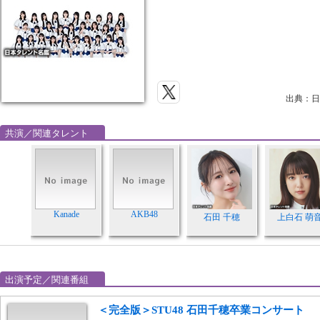
出典：日
共演／関連タレント
Kanade
AKB48
石田 千穂
上白石 萌
出演予定／関連番組
＜完全版＞STU48 石田千穂卒業コンサート