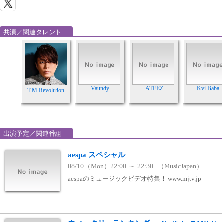
共演／関連タレント
Vaundy
ATEEZ
Kvi Baba
T.M.Revolution
出演予定／関連番組
aespa スペシャル
08/10（Mon）22:00 ～ 22:30 （MusicJapan）
aespaのミュージックビデオ特集！ www.mjtv.jp