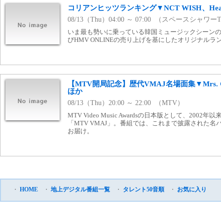
コリアンヒッツランキング▼NCT WISH、Hearts
08/13（Thu）04:00 ～ 07:00 （スペースシャワー
いま最も勢いに乗っている韓国ミュージックシーンの
びHMV ONLINEの売り上げを基にしたオリジナル
【MTV開局記念】歴代VMAJ名場面集▼Mrs. GR
ほか
08/13（Thu）20:00 ～ 22:00 （MTV）
MTV Video Music Awardsの日本版として、20
「MTV VMAJ」。番組では、これまで披露された
お届け。
・
HOME
・
地上デジタル番組一覧
・
タレント50音順
・
お気に入り