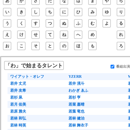
あ
か
さ
た
な
は
ま
や
ら
い
き
し
ち
に
ひ
み
ゆ
り
う
く
す
つ
ぬ
ふ
む
よ
る
え
け
せ
て
ね
へ
め
れ
お
こ
そ
と
の
ほ
も
ろ
「わ」で始まるタレント
番組出演
ワイアット・オレフ
YZERR
若井 丈児
若井 滉斗
若井 友希
わかぎ ゑふ
若杉 凩
若杉 亨
若月 佑美
若菜 嘉晴
若原 雅夫
若葉 竜也
若林 和弘
若林 健治
若林 時英
若林 舞衣子