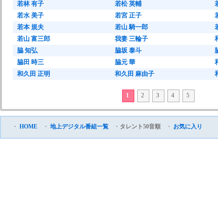
若林 有子
若松 英輔
若水 美子
若宮 正子
若本 規夫
若山 騎一郎
若山 富三郎
我妻 三輪子
脇 知弘
脇坂 泰斗
脇田 時三
脇元 華
和久田 正明
和久田 麻由子
1
2
3
4
5
・
HOME
・
地上デジタル番組一覧
・
タレント50音順
・
お気に入り