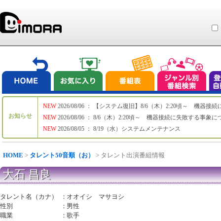
NEW
2026/08/06 ： 【システム復旧】8/6（木）2:20頃～ 機
お知らせ
NEW
2026/08/06 ： 8/6（木）2:20頃～ 機器接続に失敗する事象
NEW
2026/08/05 ： 8/19（水）システムメンテナンス
HOME
>
タレント50音順（お）
> タレント出演番組情報
大石 昌良
タレント名（カナ）
：
オオイシ マサヨシ
性別
：
男性
職業
：
歌手