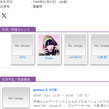
生年月日
：
1980年01月05日 （46歳）
出身地
：
愛媛県
共演／関連タレント
ZAQ
reGretGirl
小倉 唯
Daoko
出演予定／関連番組
promo-X #238
08/08（Sat）15:30 ～ 16:00 （AT−X）
声優さんやアーティストたちのプロモーションビデオを
music file「promo-X」。 ナビゲーターは、小倉 唯さ