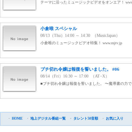
テーマに沿ったミュージックビデオをオンエア！ www.mj
小倉唯 スペシャル
08/13（Thu）14:00 ～ 14:30 （MusicJapan）
小倉唯のミュージックビデオ特集！ www.mjtv.jp
ブチ切れ令嬢は報復を誓いました。 #06
08/14（Fri）16:30 ～ 17:00 （AT−X）
■ブチ切れ令嬢は報復を誓いました。 〜魔導書の力
・
HOME
・
地上デジタル番組一覧
・
タレント50音順
・
お気に入り