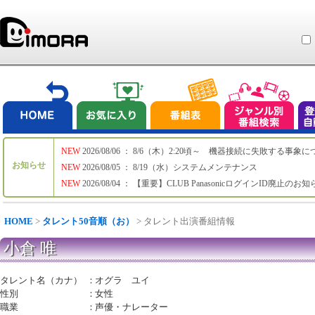
NEW
2026/08/06 ： 8/6（木）2:20頃～ 機器接続に失敗する事象
お知らせ
NEW
2026/08/05 ： 8/19（水）システムメンテナンス
NEW
2026/08/04 ： 【重要】CLUB PanasonicログインID廃止のお
HOME
>
タレント50音順（お）
> タレント出演番組情報
小倉 唯
タレント名（カナ）
：
オグラ ユイ
性別
：
女性
職業
：
声優・ナレーター