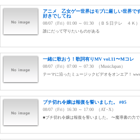
アニメ 乙女ゲー世界はモブに厳しい世界です
好きでしてね
08/07（Fri）01:00 ～ 01:30 （ＢＳ日テレ ４Ｋ）
誰にだって守りたいものがある
一緒に歌おう！歌詞有りMV vol.11〜Mコレ
08/07（Fri）07:00 ～ 07:30 （MusicJapan）
テーマに沿ったミュージックビデオをオンエア！ www.mj
ブチ切れ令嬢は報復を誓いました。 #05
08/07（Fri）16:30 ～ 17:00 （AT−X）
■ブチ切れ令嬢は報復を誓いました。 〜魔導書の力