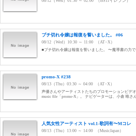
08/12（Wed）01:30 ～ 02:00 （BS11イレブン）
ブチ切れ令嬢は報復を誓いました。 #06
08/12（Wed）10:30 ～ 11:00 （AT−X）
■ブチ切れ令嬢は報復を誓いました。 〜魔導書の力
promo-X #238
08/13（Thu）03:30 ～ 04:00 （AT−X）
声優さんやアーティストたちのプロモーションビデオを
music file「promo-X」。 ナビゲーターは、小倉 唯さ
人気女性アーティスト vol.1-歌詞有〜Mコレ
08/13（Thu）13:00 ～ 14:00 （MusicJapan）