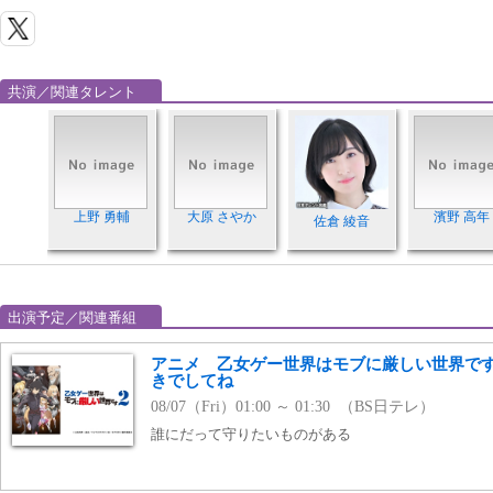
共演／関連タレント
上野 勇輔
大原 さやか
濱野 高年
佐倉 綾音
出演予定／関連番組
アニメ 乙女ゲー世界はモブに厳しい世界です
きでしてね
08/07（Fri）01:00 ～ 01:30 （BS日テレ）
誰にだって守りたいものがある