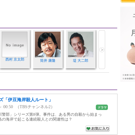
西村 京太郎
筒井 康隆
堤 大二郎
ズ「伊豆海岸殺人ルート」
0 ～ 00:50 （TBSチャンネル2）
ドラマ
川警部」シリーズ第8弾。事件は、ある男の自殺から始まっ
島の海岸で起こる連続殺人との関連性は？