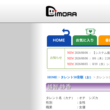
NEW
2026/08/06 ： 【シ
お知らせ
NEW
2026/08/06 ： 8/6
NEW
2026/08/05 ： 8/19
HOME
>
タレント50音順（お）
> タレン
越智 静香
タレント名（カナ）
：
オチ シズカ
性別
：
女性
職業
：
女優