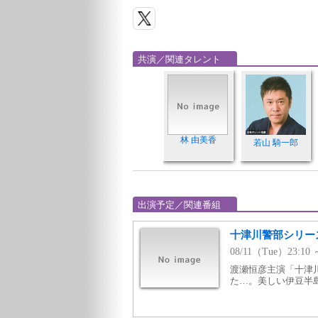
共演／関連タレント
林 由美香
若山 騎一郎
出演予定／関連番組
十津川警部シリー
08/11（Tue）23:1
渡瀬恒彦主演「十津
た…。美しい伊豆半