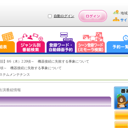
地域
自動ログイン
サイ
ステム復旧】8/6（木）2:20頃～ 機器接続に失敗する事象について
（木）2:20頃～ 機器接続に失敗する事象について
（水）システムメンテナンス
ト出演番組情報