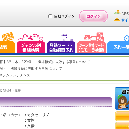
地域
自動ログイン
サイ
ステム復旧】8/6（木）2:20頃～ 機器接続に失敗する事象について
（木）2:20頃～ 機器接続に失敗する事象について
（水）システムメンテナンス
ト出演番組情報
ト名（カナ）
：
カタセ リノ
：
女性
：
女優