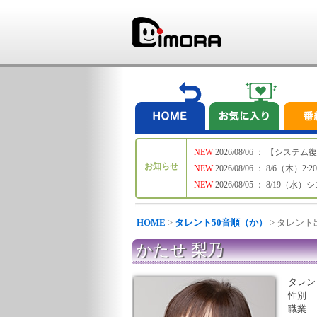
NEW
2026/08/06 ： 【シ
お知らせ
NEW
2026/08/06 ： 8/6
NEW
2026/08/05 ： 8/19
HOME
>
タレント50音順（か）
> タレン
かたせ 梨乃
タレン
性別
職業