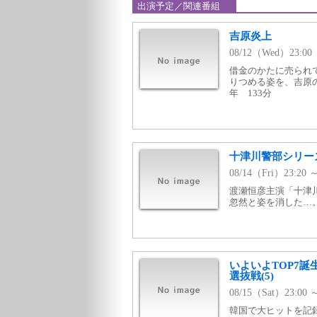
出演予定／関連番組
吉原炎上
08/12（Wed）23:
借金のかたに売られ
りつめる姿を、吉原の
年 133分
十津川警部シリー
08/14（Fri）23:2
渡瀬恒彦主演「十津
忽然と姿を消した…
いよいよTOP7誕
選抜戦(5)
08/15（Sat）23:0
韓国で大ヒットを記