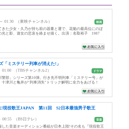
00 ～ 01:30 （東映チャンネル）
映画
てきた少女・久乃が持ち前の器量と運で、花魁の最高位にのぼ
光と影、遊女の悲哀を絡ませ描く。出演：名取裕子 1987
ズ「ミステリー列車が消えた!」
0 ～ 01:00 （TBSチャンネル2）
ドラマ
川警部」シリーズ第10弾。行き先不明列車「ミステリー号」が
。十津川と亀井が“列車消失”トリック解明に全力をあげる！
生!現役歌王JAPAN 第11回 S2日本最強男子歌王
0 ～ 00:55 （BS日テレ）
音楽
録した音楽オーディション番組が日本上陸!その名も『現役歌王