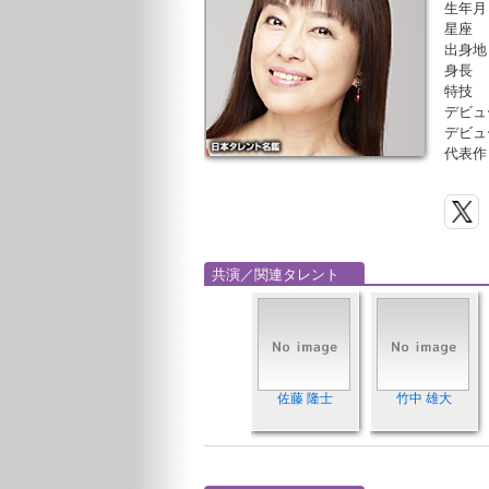
生年月
星座
出身地
身長
特技
デビュ
デビュ
代表作
共演／関連タレント
佐藤 隆士
竹中 雄大