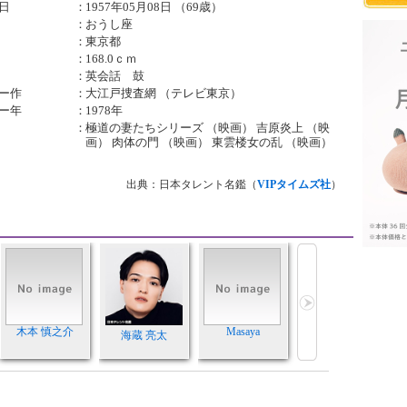
日
：
1957年05月08日 （69歳）
：
おうし座
：
東京都
：
168.0ｃｍ
：
英会話 鼓
ー作
：
大江戸捜査網 （テレビ東京）
ー年
：
1978年
：
極道の妻たちシリーズ （映画） 吉原炎上 （映
画） 肉体の門 （映画） 東雲楼女の乱 （映画）
出典：日本タレント名鑑（
VIPタイムズ社
）
木本 慎之介
Masaya
海蔵 亮太