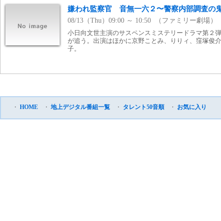
嫌われ監察官 音無一六２〜警察内部調査の
08/13（Thu）09:00 ～ 10:50 （ファミリー劇場）
小日向文世主演のサスペンスミステリードラマ第２
が追う。出演はほかに京野ことみ、りりィ、窪塚俊
子。
・
HOME
・
地上デジタル番組一覧
・
タレント50音順
・
お気に入り