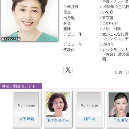
声優・ナレータ
生年月日
：
1958年12月13
星座
：
いて座
出身地
：
東京都
身長
：
158.0ｃｍ
趣味
：
小唄 日舞
デビュー作
：
空がこんなに青い
（シングル）デ
デビュー年
：
1969年
代表作
：
カックラキン大
（舞台） 愛の嵐
画）
出典：日
共演／関連タレント
大下 晴義
西田 健
五十嵐 めぐみ
田丸 麻紀