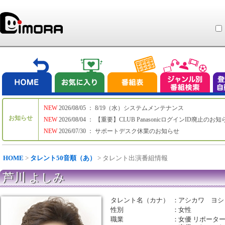
NEW
2026/08/05 ： 8/19（水）システムメンテナンス
お知らせ
NEW
2026/08/04 ： 【重要】CLUB PanasonicログインID廃止のお
NEW
2026/07/30 ： サポートデスク休業のお知らせ
HOME
>
タレント50音順（あ）
> タレント出演番組情報
芦川 よしみ
タレント名（カナ）
：
アシカワ ヨシ
性別
：
女性
職業
：
女優 リポータ