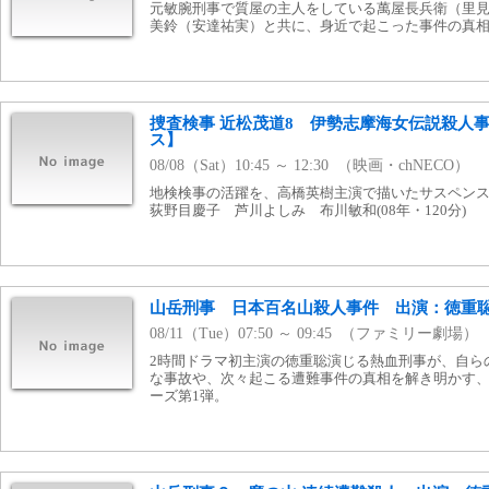
元敏腕刑事で質屋の主人をしている萬屋長兵衛（里
美鈴（安達祐実）と共に、身近で起こった事件の真相に
捜査検事 近松茂道8 伊勢志摩海女伝説殺人
ス】
08/08（Sat）10:45 ～ 12:30 （映画・chNECO）
地検検事の活躍を、高橋英樹主演で描いたサスペン
荻野目慶子 芦川よしみ 布川敏和(08年・120分)
山岳刑事 日本百名山殺人事件 出演：徳重
08/11（Tue）07:50 ～ 09:45 （ファミリー劇場）
2時間ドラマ初主演の徳重聡演じる熱血刑事が、自ら
な事故や、次々起こる遭難事件の真相を解き明かす
ーズ第1弾。