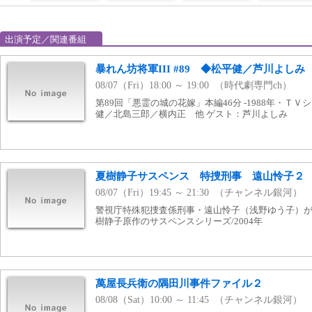
出演予定／関連番組
暴れん坊将軍III #89 ◆松平健／芦川よしみ
08/07（Fri）18:00 ～ 19:00 （時代劇専門ch）
第89回「悪霊の城の花嫁」本編46分 -1988年・ＴＶシ
健／北島三郎／横内正 他 ゲスト：芦川よしみ
夏樹静子サスペンス 特捜刑事 遠山怜子２
08/07（Fri）19:45 ～ 21:30 （チャンネル銀河）
警視庁特殊犯捜査係刑事・遠山怜子（浅野ゆう子）
樹静子原作のサスペンスシリーズ/2004年
萬屋長兵衛の隅田川事件ファイル２
08/08（Sat）10:00 ～ 11:45 （チャンネル銀河）