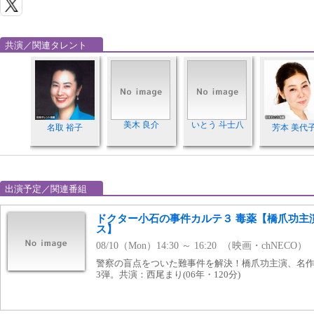
共演／関連タレント
美木 良介
いとう 斗士八
名取 裕子
芳本 美代
出演予定／関連番組
ドクター小石の事件カルテ３ 毒薬【橋爪功主
ス】
08/10（Mon）14:30 ～ 16:20 （映画・chNECO）
警察の盲点をついた難事件を解決！橋爪功主演、名
3弾。共演：西尾まり(06年・120分)