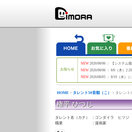
NEW
2026/08/06 ： 【シ
お知らせ
NEW
2026/08/06 ： 8/6
NEW
2026/08/05 ： 8/19
HOME
>
タレント50音順（こ）
> タレン
権平 ひつじ
タレント名（カナ）
：
ゴンダイラ ヒツジ
職業
：
漫画家