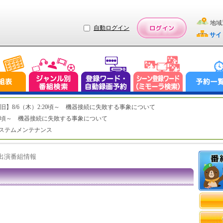
地域
自動ログイン
サイ
ステム復旧】8/6（木）2:20頃～ 機器接続に失敗する事象について
（木）2:20頃～ 機器接続に失敗する事象について
（水）システムメンテナンス
ト出演番組情報