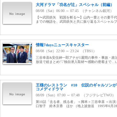
大河ドラマ「功名が辻」スペシャル（前編）
08/08（Sat）06:00 ～ 07:45 （チャンネル銀河）
【〜武田鉄矢 戦国を斬る〜】山内一豊とその妻千
までの物語を、武田鉄矢と共に振り返るスペシャルプロ
情報7daysニュースキャスター
08/08（Sat）22:00 ～ 23:24 （TBS1）
三谷幸喜&安住紳一郎アナが1週間の事件・事故・政
放送で総まとめ!▽独自潜入取材〜感動の密着まで…
王様のレストラン #10 伝説のギャルソン
コメディドラマ
08/09（Sun）07:00 ～ 07:48 （フジテレビTWO）
第10話「去る者、残る者」 ＜脚本＞三谷幸喜 ＜出
口智子 鈴木京香 ほか （地上波放送 1995年6月2