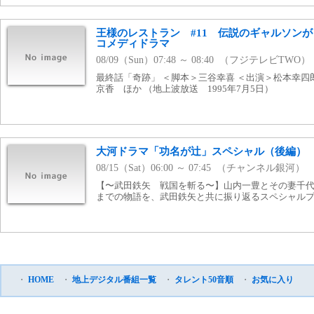
王様のレストラン #11 伝説のギャルソン
コメディドラマ
08/09（Sun）07:48 ～ 08:40 （フジテレビTWO）
最終話「奇跡」 ＜脚本＞三谷幸喜 ＜出演＞松本幸
京香 ほか （地上波放送 1995年7月5日）
大河ドラマ「功名が辻」スペシャル（後編）
08/15（Sat）06:00 ～ 07:45 （チャンネル銀河）
【〜武田鉄矢 戦国を斬る〜】山内一豊とその妻千
までの物語を、武田鉄矢と共に振り返るスペシャルプロ
・
HOME
・
地上デジタル番組一覧
・
タレント50音順
・
お気に入り