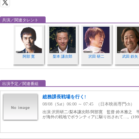
共演／関連タレント
阿部 寛
梨本 謙次郎
沢田 研二
武田 鉄矢
出演予定／関連番組
総務課長戦場を行く!
08/08（Sat）06:00 ～ 07:45 （日本映画専門ch）
出演:沢田研二/梨本謙次郎/阿部寛 監督:鈴木雅之
が海外の戦地でボランティアに駆り出されて…。(1994