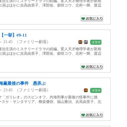
雅治主演のミステリードラマの続編。変人天才物理学者が新相
出演はほかに吉高由里子、澤部佑、柴咲コウ、北村一輝、渡辺
【一挙】#9-11
50 ～ 21:45 （ファミリー劇場）
ドラマ
雅治主演のミステリードラマの続編。変人天才物理学者が新相
出演はほかに吉高由里子、澤部佑、柴咲コウ、北村一輝、渡辺
海薫最後の事件 愚弄ぶ
45 ～ 23:45 （ファミリー劇場）
ドラマ
マ「ガリレオ」のスピンオフ。内海刑事が最後の怪事件に挑
ースケ・サンタマリア、柳楽優弥、福山雅治、吉高由里子、北