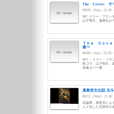
The Cover
08/09（Sun）22:
MC:リリー・フラン
山下智久、薬師丸ひろ
Ｔｈｅ Ｃｏｖｅ
集〜
08/09（Sun）22:
ＭＣ：リリー・フラ
咲コウ、山下智久、
名曲カバー選
真救世主伝説 北斗の
08/12（Wed）21:
武論尊、原哲夫によ
ニメ化した五部作の