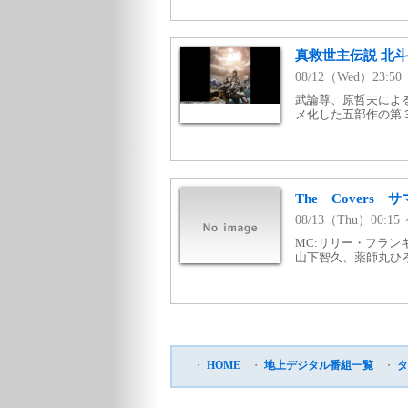
真救世主伝説 北斗の
08/12（Wed）23:
武論尊、原哲夫によ
メ化した五部作の第
The Cover
08/13（Thu）00:
MC:リリー・フラン
山下智久、薬師丸ひろ
・
HOME
・
地上デジタル番組一覧
・
タ