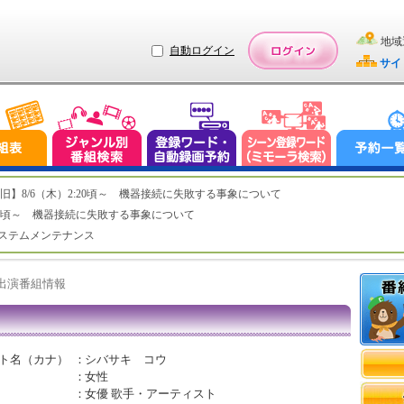
地域
自動ログイン
サイ
ステム復旧】8/6（木）2:20頃～ 機器接続に失敗する事象について
（木）2:20頃～ 機器接続に失敗する事象について
（水）システムメンテナンス
ト出演番組情報
ト名（カナ）
：
シバサキ コウ
：
女性
：
女優 歌手・アーティスト