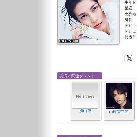
生年月
星座
出身地
身長
デビュ
デビュ
代表作
共演／関連タレント
横山 剣
山崎 育三郎