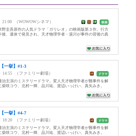
5 ～ 21:00 （WOWOWシネマ）
映画
東野圭吾原作の人気ドラマ「ガリレオ」の映画版第３作。行方
年後、遺体で発見され、天才物理学者・湯川が事件の背後の真
【一挙】#1-3
10 ～ 14:55 （ファミリー劇場）
ドラマ
雅治主演のミステリードラマ。変人天才物理学者が難事件を解
に柴咲コウ、北村一輝、品川祐、渡辺いっけい、真矢みき。
【一挙】#4-7
55 ～ 18:20 （ファミリー劇場）
ドラマ
雅治主演のミステリードラマ。変人天才物理学者が難事件を解
に柴咲コウ、北村一輝、品川祐、渡辺いっけい、真矢みき。