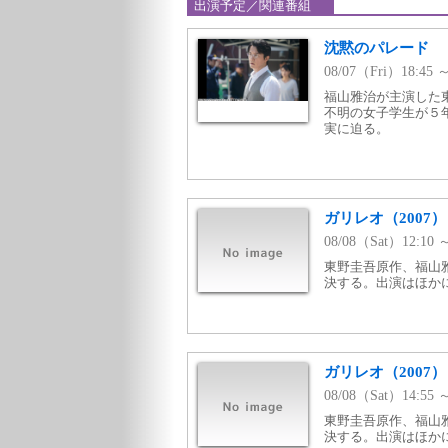
出演予定／関連番組
沈黙のパレード
08/07（Fri）18:4
福山雅治が主演した
不明の女子学生が５
実に迫る。
ガリレオ（2007）
08/08（Sat）12:
東野圭吾原作、福山
決する。出演はほか
ガリレオ（2007）
08/08（Sat）14:
東野圭吾原作、福山
決する。出演はほか