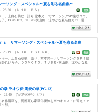
s サマーソング・スペシャル〜夏を彩る名曲集〜
50 ～ 23:20 （ＮＨＫ ＢＳ）
音楽
キー、上白石萌歌 語り:堂本光一/サマーソングSP!柴咲コウ、
子、DOMOTO、TUBE×横山剣、涼やかな夏名曲カバー選
ｒｓ サマーソング・スペシャル〜夏を彩る名曲
50 ～ 23:19 （ＮＨＫ ＢＳＰ４Ｋ）
音楽
ンキー、上白石萌歌 語り：堂本光一／サマーソングＳＰ！柴
薬師丸ひろ子、ＤＯＭＯＴＯ、ＴＵＢＥ×横山剣、涼やかな夏
拳 ラオウ伝 殉愛の章[PG-12]
00 ～ 22:40 （WOWOWシネマ）
映画
る名作漫画を、阿部寛ら豪華俳優陣を声のキャストに迎えてア
第１部。