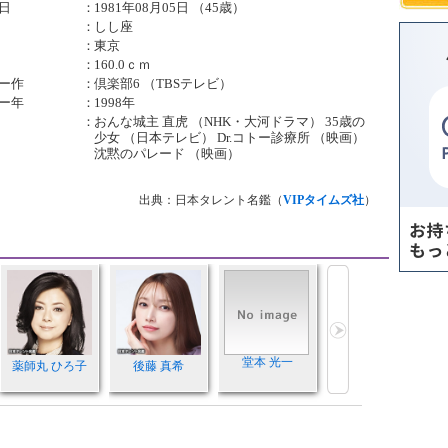
日
：
1981年08月05日 （45歳）
：
しし座
：
東京
：
160.0ｃｍ
ー作
：
倶楽部6 （TBSテレビ）
ー年
：
1998年
：
おんな城主 直虎 （NHK・大河ドラマ） 35歳の
少女 （日本テレビ） Dr.コトー診療所 （映画）
沈黙のパレード （映画）
出典：日本タレント名鑑（
VIPタイムズ社
）
堂本 光一
薬師丸 ひろ子
後藤 真希