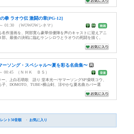
拳 ラオウ伝 激闘の章[PG-12]
50 ～ 01:30 （WOWOWシネマ）
映画
る名作漫画を、阿部寛ら豪華俳優陣を声のキャストに迎えアニ
３部。最後の決戦に臨むケンシロウとラオウの死闘を描く。
s サマーソング・スペシャル〜夏を彩る名曲集〜
15 ～ 00:45 （ＮＨＫ ＢＳ）
音楽
キー、上白石萌歌 語り:堂本光一/サマーソングSP!柴咲コウ、
子、DOMOTO、TUBE×横山剣、涼やかな夏名曲カバー選
レント50音順
・
お気に入り