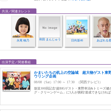
共演／関連タレント
和田 まんじゅう
永尾 柚乃
日向坂46
あばれる
出演予定／関連番組
かまいたちの机上の空論城 超大物ゲスト東野
ウリング企画
08/08（Sat）17:00 ～ 17:30 （関西テレビ1）
放送300回記念!超BIGゲスト・東野幸治&トミーズ
グ・クリーンゲーム」に5人が挑戦!達成できなければ