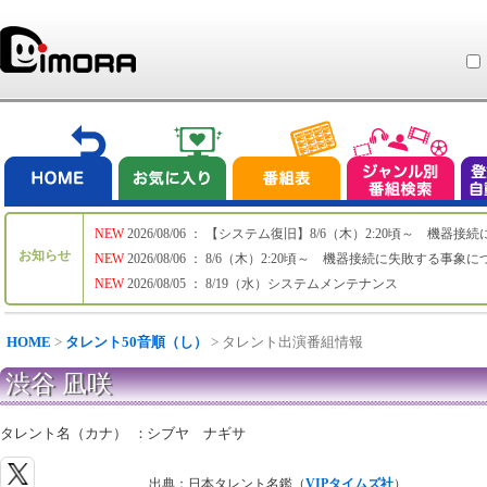
NEW
2026/08/06 ： 【システム復旧】8/6（木）2:20頃～ 機
お知らせ
NEW
2026/08/06 ： 8/6（木）2:20頃～ 機器接続に失敗する事象
NEW
2026/08/05 ： 8/19（水）システムメンテナンス
HOME
>
タレント50音順（し）
> タレント出演番組情報
渋谷 凪咲
タレント名（カナ）
：
シブヤ ナギサ
出典：日本タレント名鑑（
VIPタイムズ社
）