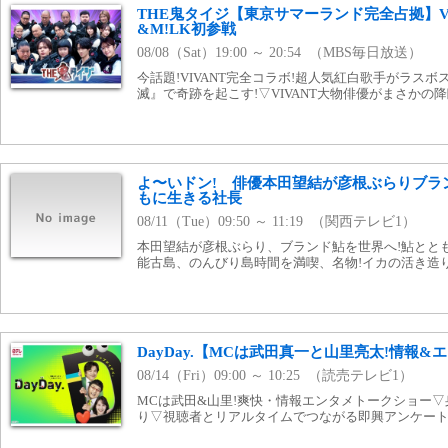
THE鬼タイジ【東京サマーランド完全占拠】V
&M!LK初参戦
08/08（Sat）19:00 ～ 20:54 （MBS毎日放送）
今話題!VIVANT完全コラボ!超人気紅白歌手がラスボ
滅』で奇跡を起こす!▽VIVANT大物俳優がまさかの
よ〜いドン! 俳優本田望結が彦根ぶらりブラ
もに生きる社長
08/11（Tue）09:50 ～ 11:19 （関西テレビ1）
本田望結が彦根ぶらり、ブランド鮎を世界へ!鮎とと
能古島、のんびり島時間を満喫、名物!イカの活き造
DayDay.【MCは武田真一と山里亮太!情報
08/14（Fri）09:00 ～ 10:25 （読売テレビ1）
MCは武田&山里!爽快・情報エンタメトークショー
り▽視聴者とリアルタイムでつながる即興アンケー