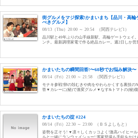
街グルメをマジ探索!かまいまち【品川・高輪
べきグルメ】
08/13（Thu）20:00 ～ 20:54 （関西テレビ1）
品川駅と49年ぶりの山手線新駅、高輪ゲートウェイ
ンチ。最新調理家電で作る絶品カレー。週2日しか営
かまいたちの瞬間回答!〜60秒でお悩み解決〜
08/14（Fri）21:00 ～ 21:58 （関西テレビ1）
モナキ参戦!卵の殻むきや肉をやわらかくする裏技のNo
答▼カレーに(秘)で激変グルメ▼なす&トマトの(秘)
かまいたちの掟 #224
08/14（Fri）22:30 ～ 23:00 （ＢＳよしもと）
姿勢を正そう! ▼凛々しくカッコよく!激高ハイヒー
ルと一緒にランウェイショー! 濱家登場も手錠をか