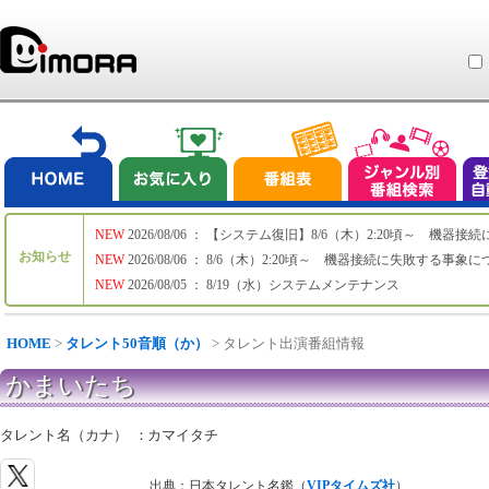
NEW
2026/08/06 ： 【システム復旧】8/6（木）2:20頃～ 機
お知らせ
NEW
2026/08/06 ： 8/6（木）2:20頃～ 機器接続に失敗する事象
NEW
2026/08/05 ： 8/19（水）システムメンテナンス
HOME
>
タレント50音順（か）
> タレント出演番組情報
かまいたち
タレント名（カナ）
：
カマイタチ
出典：日本タレント名鑑（
VIPタイムズ社
）