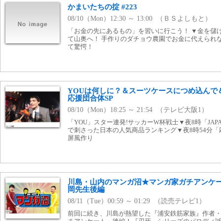
かまいたちの掟 #223
08/10（Mon）12:30 ～ 13:00 （ＢＳよしもと）
「お金の先にあるもの」を習いに行こう！ ▼金を儲
て山奥へ！ 手作りのダチョウ農園でお金に代えられ
て驚愕！
YOUは何しに？＆スーツケースにつめ込んで
応援団合体SP
08/10（Mon）18:25 ～ 21:54 （テレビ大阪1）
「YOU」スター連発!サッカーW杯戦士▼夜8時「JA
で刺さった日本の人気商品ランキング▼夜8時54分
屏風作り
川島・山内のマンガ沼★マンガ家ガチアンケ
岡先生後編
08/11（Tue）00:59 ～ 01:29 （読売テレビ1）
前回に続き、川島が熱望した『浦安鉄筋家族』作者