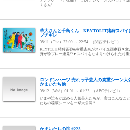
チアンケート」後編！『刃牙』シリーズのパロディ
くさん!
華大さんと千鳥くん KEYTOLIT猪狩スパ
ブチギレ
08/11（Tue）22:00 ～ 22:54 （関西テレビ1）
KEYTOLIT猪狩蒼弥&村重杏奈がスパイ企画参戦▼
狩が珍プレー連発!?▼スパイをなすりつけられた村
ロンドンハーツ 売れっ子芸人の貴重シーン大公
かまいたち他
08/12（Wed）01:01 ～ 01:33 （ABCテレビ1）
いまや誰もが認める人気芸人たちが、実はこんなことや
たちの秘蔵シーンを一挙大公開!!
かまいたちの掟 #223