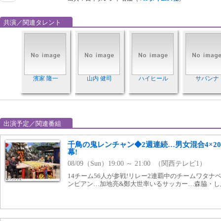
共演／関連タレント
濱家 隆一
山内 健司
ハイヒール
サバンナ
出演予定／関連番組
千鳥の鬼レンチャン◆2週連続…男女混合4×2
幕!
08/09（Sun）19:00 ～ 21:00 （関西テレビ1）
14チーム56人が参戦!リレー2連覇中のチームワタ
ンピアン…加地亮&鄭大世率いるサッカー…森脇・し