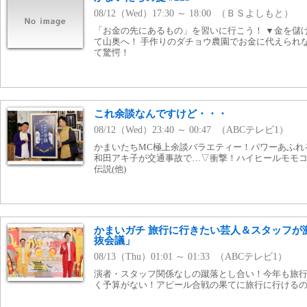
08/12（Wed）17:30 ～ 18:00 （ＢＳよしもと）
「お金の先にあるもの」を習いに行こう！ ▼金を儲
て山奥へ！ 手作りのダチョウ農園でお金に代えられ
て驚愕！
これ余談なんですけど・・・
08/12（Wed）23:40 ～ 00:47 （ABCテレビ1）
かまいたちMC極上余談バラエティー！パワーあふれ
和田アキ子が交通事故で…▽衝撃！ハイヒールモモ
伝説(他)
かまいガチ 旅行に行きたい芸人＆スタッフが
抜会議」
08/13（Thu）01:01 ～ 01:33 （ABCテレビ1）
演者・スタッフ関係なしの蹴落とし合い！今年も旅
く予算がない！アピール合戦の果てに旅行に行けるの