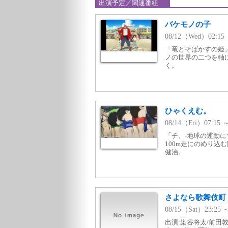
出演予定／関連番組
バケモノの子
08/12（Wed）02:
「竜とそばかすの姫
ノの世界の二つを軸
く。
ひゃくえむ。
08/14（Fri）07:1
「チ。‐地球の運動
100m走にのめり込
健治。
さよなら歌舞伎町
08/15（Sat）23:2
出演:染谷将太/前田