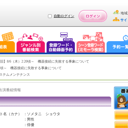
地域
自動ログイン
サイ
ステム復旧】8/6（木）2:20頃～ 機器接続に失敗する事象について
（木）2:20頃～ 機器接続に失敗する事象について
（水）システムメンテナンス
ト出演番組情報
ト名（カナ）
：
ソメタニ ショウタ
：
男性
：
俳優